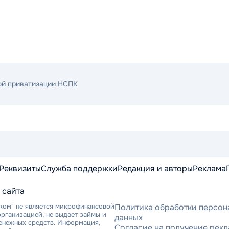
ой приватизации НСПК
Реквизиты
Служба поддержки
Редакция и авторы
Реклама
 сайта
ком" не является микрофинансовой
Политика обработки персон
рганизацией, не выдает займы и
данных
денежных средств. Информация,
Согласие на получение рек