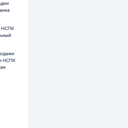
адии
анка
у НСПК
льный
родажи
ке НСПК
изм