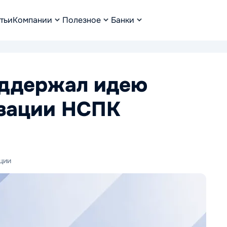
тьи
Компании
Полезное
Банки
оддержал идею
изации НСПК
ции