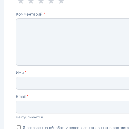
1
2
3
4
5
★
★
★
★
★
звезда
звезды
звезды
звезды
звёзд
Комментарий
*
—
—
—
—
—
ужасно
плохо
нормально
хорошо
отлично
Имя
*
Email
*
Не публикуется.
Я согласен на обработку персональных данных в соответс