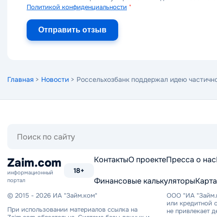
Политикой конфиденциальности
*
Отправить отзыв
Главная
>
Новости
> Россельхозбанк поддержал идею частичн
Поиск
по
сайту
Контакты
О проекте
Пресса о нас
Zaim.com
18+
информационный
Финансовые калькуляторы
Карта
портал
© 2015 - 2026 ИА "Займ.ком"
ООО "ИА "Займ.
или кредитной о
При использовании материалов ссылка на
не привлекает 