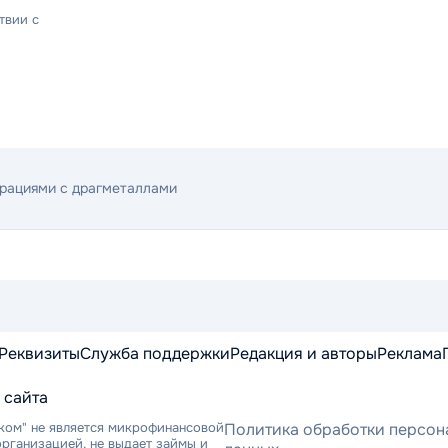
твии с
ерациями с драгметаллами
Реквизиты
Служба поддержки
Редакция и авторы
Реклама
 сайта
ком" не является микрофинансовой
Политика обработки персон
рганизацией, не выдает займы и