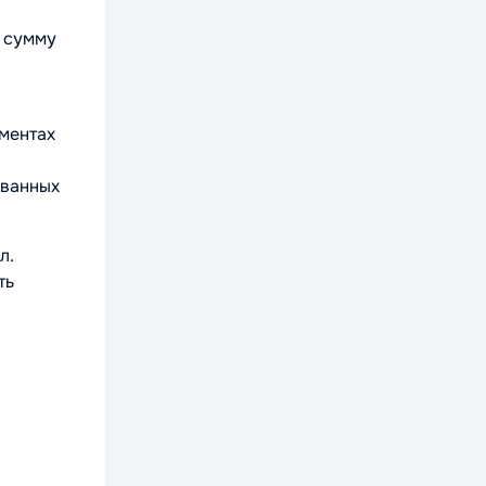
а сумму
ументах
ованных
л.
ть