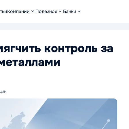
тьи
Компании
Полезное
Банки
мягчить контроль за
гметаллами
ции