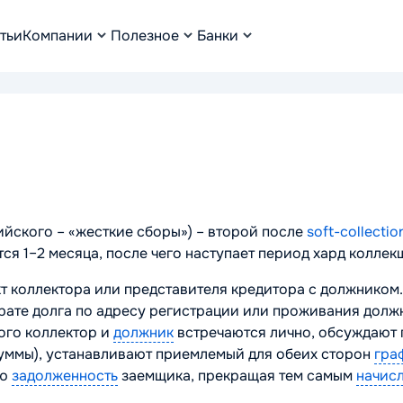
тьи
Компании
Полезное
Банки
лийского – «жесткие сборы») – второй после
soft-collectio
ся 1–2 месяца, после чего наступает период хард коллекш
кт коллектора или представителя кредитора с должником.
рате долга по адресу регистрации или проживания должн
ого коллектор и
должник
встречаются лично, обсуждают 
суммы), устанавливают приемлемый для обеих сторон
гра
ую
задолженность
заемщика, прекращая тем самым
начис