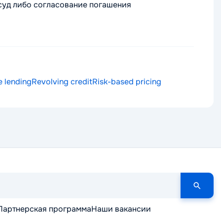
 суд либо согласование погашения
e lending
Revolving credit
Risk-based pricing
Партнерская программа
Наши вакансии