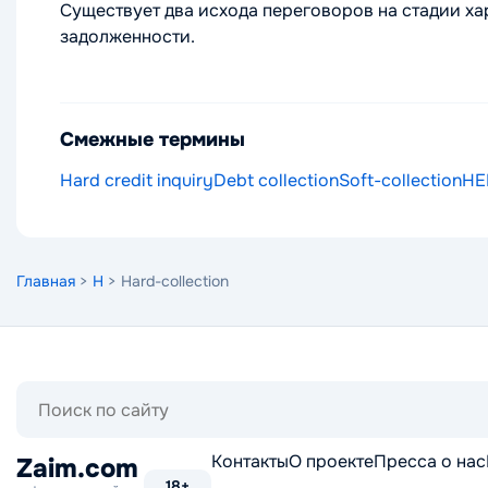
Существует два исхода переговоров на стадии ха
задолженности.
Смежные термины
Hard credit inquiry
Debt collection
Soft-collection
HEL
Главная
>
H
> Hard-collection
Поиск
по
сайту
Контакты
О проекте
Пресса о нас
Zaim.com
18+