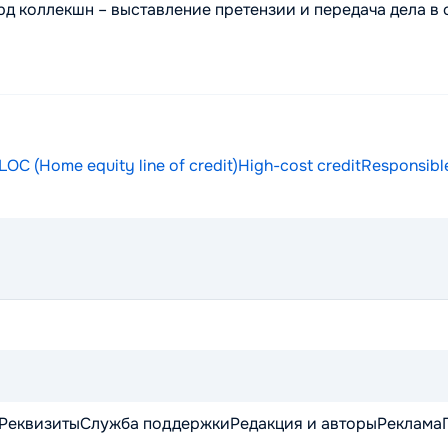
рд коллекшн – выставление претензии и передача дела в
OC (Home equity line of credit)
High-cost credit
Responsibl
Реквизиты
Служба поддержки
Редакция и авторы
Реклама