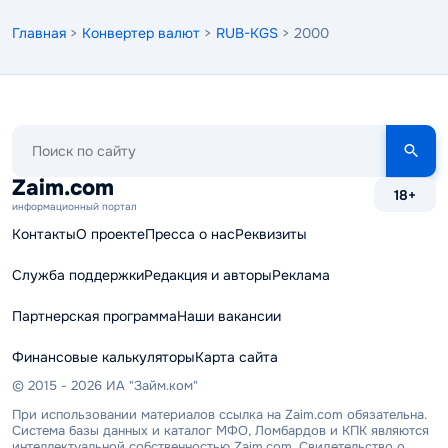
Главная
>
Конвертер валют
>
RUB-KGS
> 2000
Поиск
по
сайту
Zaim.com
18+
информационный портал
Контакты
О проекте
Пресса о нас
Реквизиты
Служба поддержки
Редакция и авторы
Реклама
Партнерская программа
Наши вакансии
Финансовые калькуляторы
Карта сайта
© 2015 - 2026 ИА "Займ.ком"
При использовании материалов ссылка на Zaim.com обязательна.
Система базы данных и каталог МФО, Ломбардов и КПК являются
интеллектуальной собственностью Zaim.com. Свидетельство о