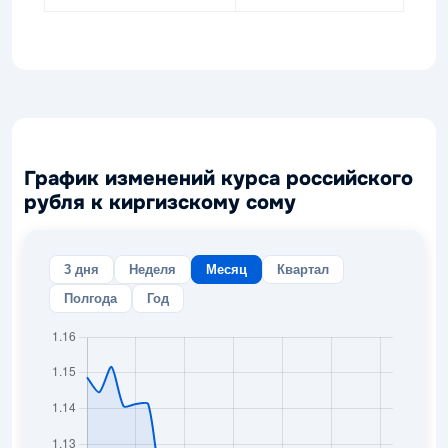
График изменений курса российского
рубля к киргизскому сому
3 дня
Неделя
Месяц
Квартал
Полгода
Год