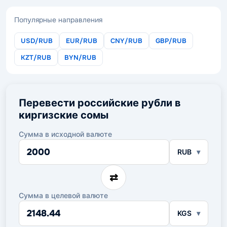
Популярные направления
USD/RUB
EUR/RUB
CNY/RUB
GBP/RUB
KZT/RUB
BYN/RUB
Перевести российские рубли в
киргизские сомы
Сумма в исходной валюте
Сумма
RUB
в
исходной
валюте
⇄
Сумма в целевой валюте
Сумма
KGS
в
целевой