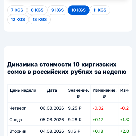
7 KGS
8 KGS
9 KGS
10 KGS
11 KGS
12 KGS
13 KGS
Динамика стоимости 10 киргизских
сомов в российских рублях за неделю
День недели
Дата
Значение,
Изменение,
Измене
₽
₽
%
Четверг
06.08.2026
9.25 ₽
-0.02
-0.25%
Среда
05.08.2026
9.28 ₽
+0.12
+1.32%
Вторник
04.08.2026
9.16 ₽
+0.18
+2.03%