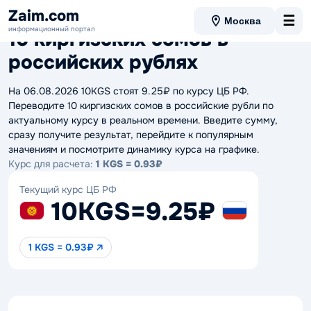
Данные актуальны на 06.08.2026 09:36
Zaim.com
☰
Москва
информационный портал
10 киргизских сомов в
российских рублях
На 06.08.2026 10KGS стоят 9.25₽ по курсу ЦБ РФ.
Переводите 10 киргизских сомов в российские рубли по
актуальному курсу в реальном времени. Введите сумму,
сразу получите результат, перейдите к популярным
значениям и посмотрите динамику курса на графике.
Курс для расчета:
1 KGS = 0.93₽
Текущий курс ЦБ РФ
10KGS
=
9.25₽
1 KGS = 0.93₽ 🡥