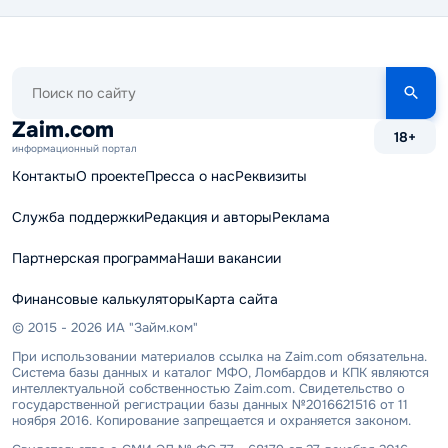
Поиск
по
сайту
Zaim.com
18+
информационный портал
Контакты
О проекте
Пресса о нас
Реквизиты
Служба поддержки
Редакция и авторы
Реклама
Партнерская программа
Наши вакансии
Финансовые калькуляторы
Карта сайта
© 2015 - 2026 ИА "Займ.ком"
При использовании материалов ссылка на Zaim.com обязательна.
Система базы данных и каталог МФО, Ломбардов и КПК являются
интеллектуальной собственностью Zaim.com. Свидетельство о
государственной регистрации базы данных №2016621516 от 11
ноября 2016. Копирование запрещается и охраняется законом.