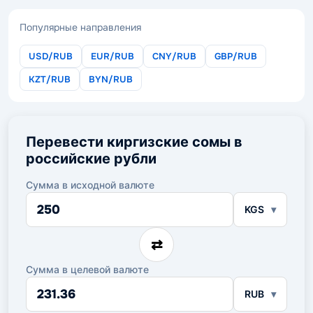
Популярные направления
USD/RUB
EUR/RUB
CNY/RUB
GBP/RUB
KZT/RUB
BYN/RUB
Перевести киргизские сомы в
российские рубли
Сумма в исходной валюте
Сумма
KGS
в
исходной
валюте
⇄
Сумма в целевой валюте
Сумма
RUB
в
целевой