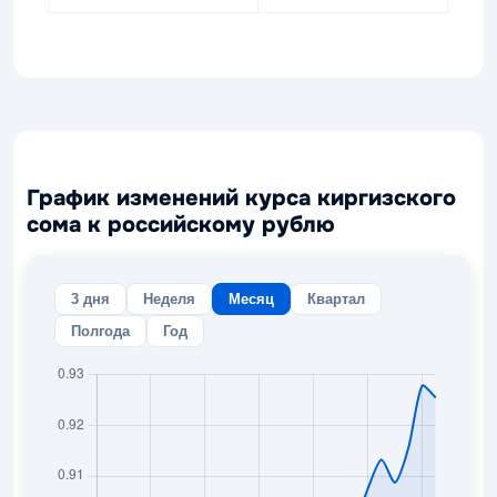
График изменений курса киргизского
сома к российскому рублю
3 дня
Неделя
Месяц
Квартал
Полгода
Год