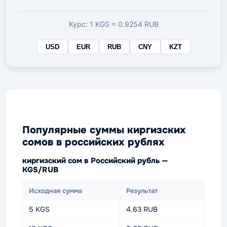
валюте
Курс: 1 KGS = 0.9254 RUB
USD
EUR
RUB
CNY
KZT
Популярные суммы киргизских
сомов в российских рублях
киргизский сом в Российский рубль —
KGS/RUB
Исходная сумма
Результат
5 KGS
4.63 RUB