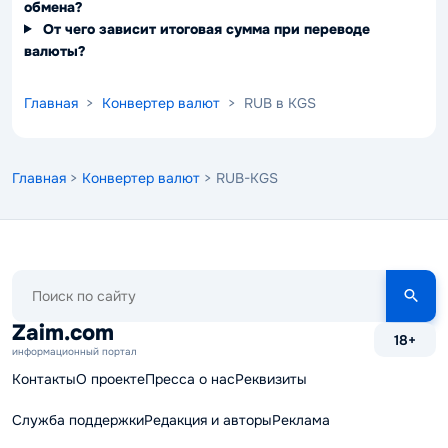
обмена?
От чего зависит итоговая сумма при переводе
валюты?
Главная
>
Конвертер валют
> RUB в KGS
Главная
>
Конвертер валют
> RUB-KGS
Поиск
по
сайту
Zaim.com
18+
информационный портал
Контакты
О проекте
Пресса о нас
Реквизиты
Служба поддержки
Редакция и авторы
Реклама