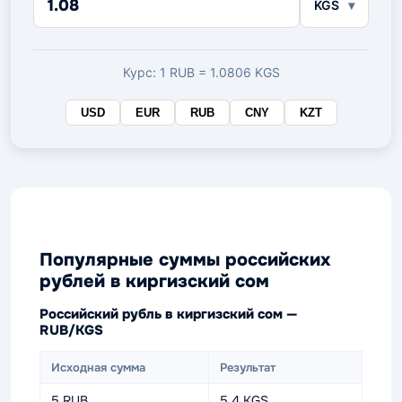
KGS
в
целевой
валюте
Курс: 1 RUB = 1.0806 KGS
USD
EUR
RUB
CNY
KZT
Популярные суммы российских
рублей в киргизский сом
Российский рубль в киргизский сом —
RUB/KGS
Исходная сумма
Результат
5 RUB
5.4 KGS