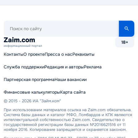
Поиск
по
сайту
Zaim.com
18+
информационный портал
Контакты
О проекте
Пресса о нас
Реквизиты
Служба поддержки
Редакция и авторы
Реклама
Партнерская программа
Наши вакансии
Финансовые калькуляторы
Карта сайта
© 2015 - 2026 ИА "Займ.ком"
При использовании материалов ссылка на Zaim.com обязательна.
Система базы данных и каталог МФО, Ломбардов и КПК являются
интеллектуальной собственностью Zaim.com. Свидетельство о
государственной регистрации базы данных №2016621516 от 11
ноября 2016. Копирование запрещается и охраняется законом.