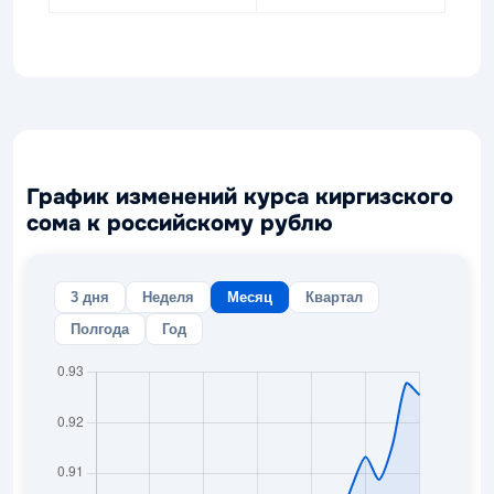
График изменений курса киргизского
сома к российскому рублю
3 дня
Неделя
Месяц
Квартал
Полгода
Год