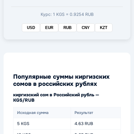
валюте
Курс: 1 KGS = 0.9254 RUB
USD
EUR
RUB
CNY
KZT
Популярные суммы киргизских
сомов в российских рублях
киргизский сом в Российский рубль —
KGS/RUB
Исходная сумма
Результат
5 KGS
4.63 RUB