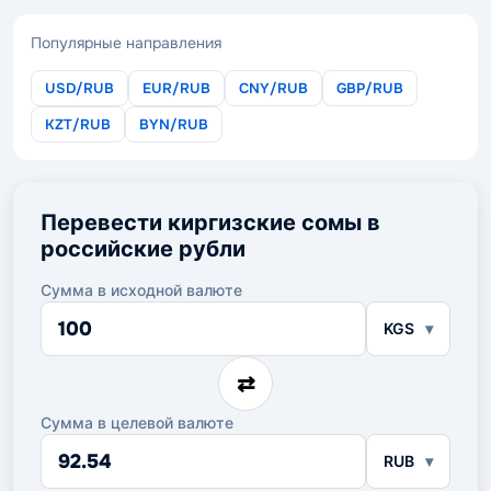
Популярные направления
USD/RUB
EUR/RUB
CNY/RUB
GBP/RUB
KZT/RUB
BYN/RUB
Перевести киргизские сомы в
российские рубли
Сумма в исходной валюте
Сумма
KGS
в
исходной
валюте
⇄
Сумма в целевой валюте
Сумма
RUB
в
целевой