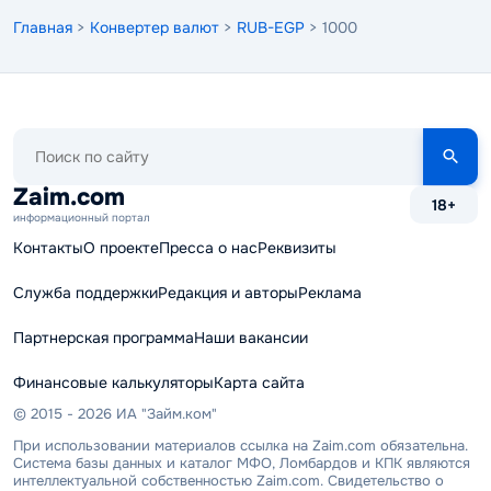
Главная
>
Конвертер валют
>
RUB-EGP
> 1000
Поиск
по
сайту
Zaim.com
18+
информационный портал
Контакты
О проекте
Пресса о нас
Реквизиты
Служба поддержки
Редакция и авторы
Реклама
Партнерская программа
Наши вакансии
Финансовые калькуляторы
Карта сайта
© 2015 - 2026 ИА "Займ.ком"
При использовании материалов ссылка на Zaim.com обязательна.
Система базы данных и каталог МФО, Ломбардов и КПК являются
интеллектуальной собственностью Zaim.com. Свидетельство о