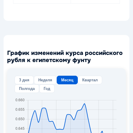
График изменений курса российского
рубля к египетскому фунту
3 дня
Неделя
Месяц
Квартал
Полгода
Год