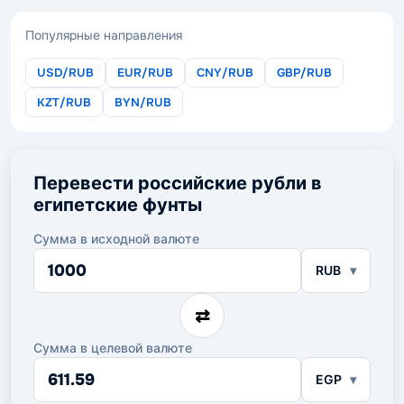
Популярные направления
USD/RUB
EUR/RUB
CNY/RUB
GBP/RUB
KZT/RUB
BYN/RUB
Перевести российские рубли в
египетские фунты
Сумма в исходной валюте
Сумма
RUB
в
исходной
валюте
⇄
Сумма в целевой валюте
Сумма
EGP
в
целевой