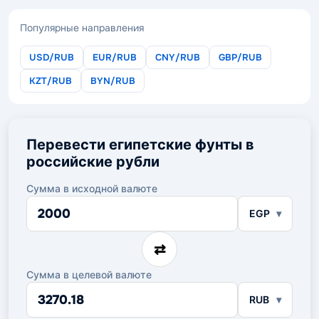
Популярные направления
USD/RUB
EUR/RUB
CNY/RUB
GBP/RUB
KZT/RUB
BYN/RUB
Перевести египетские фунты в
российские рубли
Сумма в исходной валюте
Сумма
EGP
в
исходной
валюте
⇄
Сумма в целевой валюте
Сумма
RUB
в
целевой