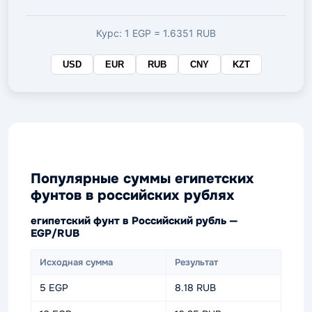
валюте
Курс: 1 EGP = 1.6351 RUB
USD
EUR
RUB
CNY
KZT
Популярные суммы египетских
фунтов в российских рублях
египетский фунт в Российский рубль —
EGP/RUB
Исходная сумма
Результат
5 EGP
8.18 RUB