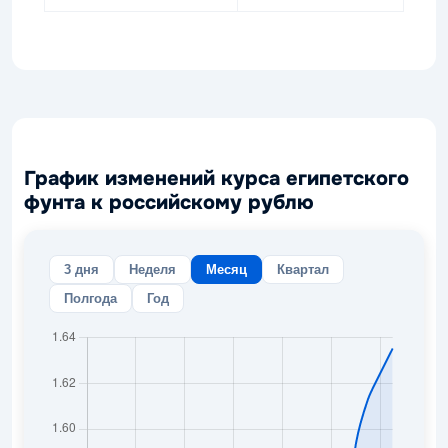
График изменений курса египетского
фунта к российскому рублю
3 дня
Неделя
Месяц
Квартал
Полгода
Год