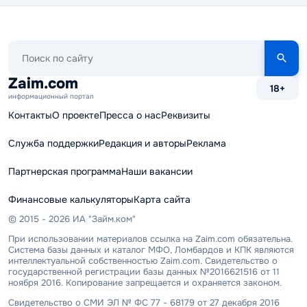
Поиск
по
сайту
Zaim.com
18+
информационный портал
Контакты
О проекте
Пресса о нас
Реквизиты
Служба поддержки
Редакция и авторы
Реклама
Партнерская программа
Наши вакансии
Финансовые калькуляторы
Карта сайта
© 2015 - 2026 ИА "Займ.ком"
При использовании материалов ссылка на Zaim.com обязательна.
Система базы данных и каталог МФО, Ломбардов и КПК являются
интеллектуальной собственностью Zaim.com. Свидетельство о
государственной регистрации базы данных №2016621516 от 11
ноября 2016. Копирование запрещается и охраняется законом.
Свидетельство о СМИ ЭЛ № ФС 77 - 68179 от 27 декабря 2016