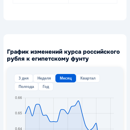
График изменений курса российского
рубля к египетскому фунту
3 дня
Неделя
Месяц
Квартал
Полгода
Год