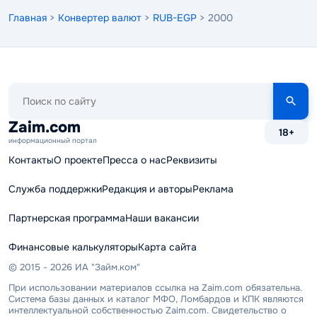
Главная
>
Конвертер валют
>
RUB-EGP
> 2000
Поиск
по
сайту
Zaim.com
18+
информационный портал
Контакты
О проекте
Пресса о нас
Реквизиты
Служба поддержки
Редакция и авторы
Реклама
Партнерская программа
Наши вакансии
Финансовые калькуляторы
Карта сайта
© 2015 - 2026 ИА "Займ.ком"
При использовании материалов ссылка на Zaim.com обязательна.
Система базы данных и каталог МФО, Ломбардов и КПК являются
интеллектуальной собственностью Zaim.com. Свидетельство о