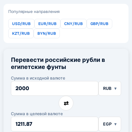
Популярные направления
USD/RUB
EUR/RUB
CNY/RUB
GBP/RUB
KZT/RUB
BYN/RUB
Перевести российские рубли в
египетские фунты
Сумма в исходной валюте
Сумма
RUB
в
исходной
валюте
⇄
Сумма в целевой валюте
Сумма
EGP
в
целевой