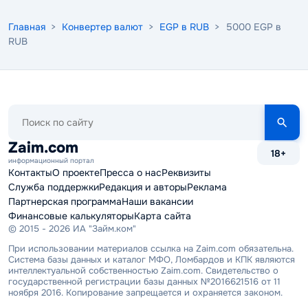
Главная
>
Конвертер валют
>
EGP в RUB
> 5000 EGP в
RUB
Поиск
по
сайту
Zaim.com
18+
информационный портал
Контакты
О проекте
Пресса о нас
Реквизиты
Служба поддержки
Редакция и авторы
Реклама
Партнерская программа
Наши вакансии
Финансовые калькуляторы
Карта сайта
© 2015 - 2026 ИА "Займ.ком"
При использовании материалов ссылка на Zaim.com обязательна.
Система базы данных и каталог МФО, Ломбардов и КПК являются
интеллектуальной собственностью Zaim.com. Свидетельство о
государственной регистрации базы данных №2016621516 от 11
ноября 2016. Копирование запрещается и охраняется законом.