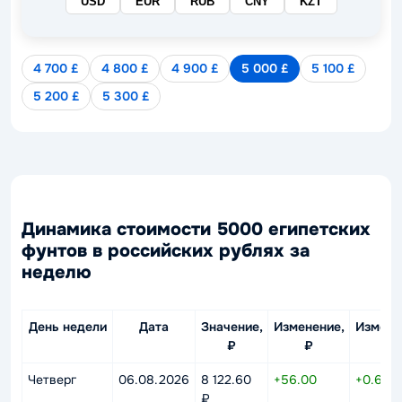
USD
EUR
RUB
CNY
KZT
4 700 £
4 800 £
4 900 £
5 000 £
5 100 £
5 200 £
5 300 £
Динамика стоимости 5000 египетских
фунтов в российских рублях за
неделю
День недели
Дата
Значение,
Изменение,
Измене
₽
₽
%
Четверг
06.08.2026
8 122.60
+56.00
+0.69%
₽