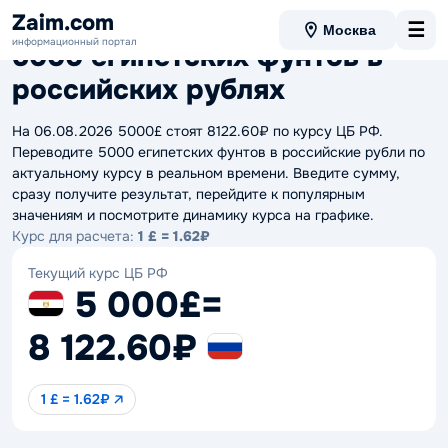
Данные актуальны на 06.08.2026 10:18
Zaim.com
☰
Москва
информационный портал
5000 египетских фунтов в
российских рублях
На 06.08.2026 5000£ стоят 8122.60₽ по курсу ЦБ РФ.
Переводите 5000 египетских фунтов в российские рубли по
актуальному курсу в реальном времени. Введите сумму,
сразу получите результат, перейдите к популярным
значениям и посмотрите динамику курса на графике.
Курс для расчета:
1 £ = 1.62₽
Текущий курс ЦБ РФ
5 000£
=
8 122.60₽
1 £ = 1.62₽ 🡥