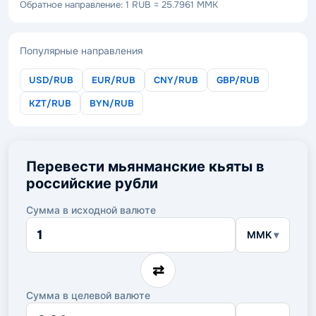
Обратное направление: 1 RUB = 25.7961 MMK
Популярные направления
USD/RUB
EUR/RUB
CNY/RUB
GBP/RUB
KZT/RUB
BYN/RUB
Перевести мьянманские кьяты в
российские рубли
Сумма в исходной валюте
Сумма
MMK
в
исходной
валюте
⇄
Сумма в целевой валюте
Сумма