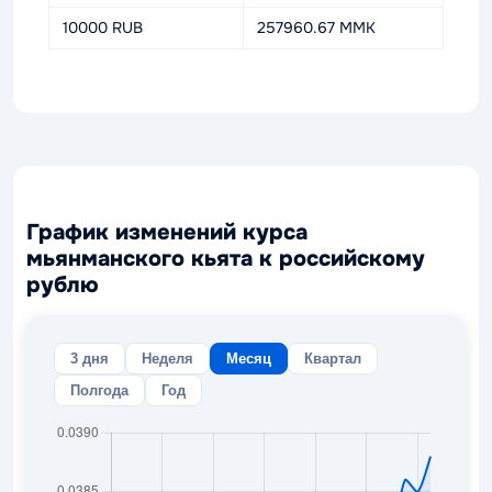
10000 RUB
257960.67 MMK
График изменений курса
мьянманского кьята к российскому
рублю
3 дня
Неделя
Месяц
Квартал
Полгода
Год