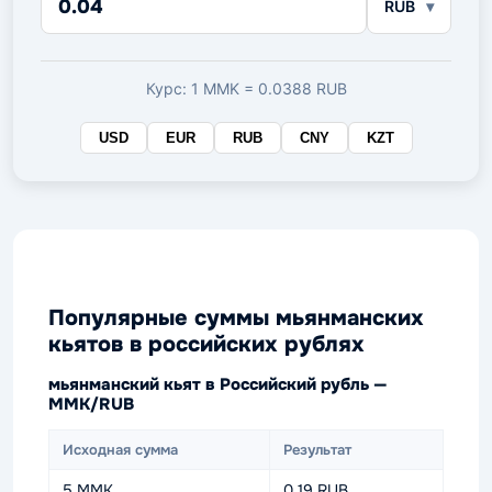
RUB
в
целевой
валюте
Курс: 1 MMK = 0.0388 RUB
USD
EUR
RUB
CNY
KZT
Популярные суммы мьянманских
кьятов в российских рублях
мьянманский кьят в Российский рубль —
MMK/RUB
Исходная сумма
Результат
5 MMK
0.19 RUB