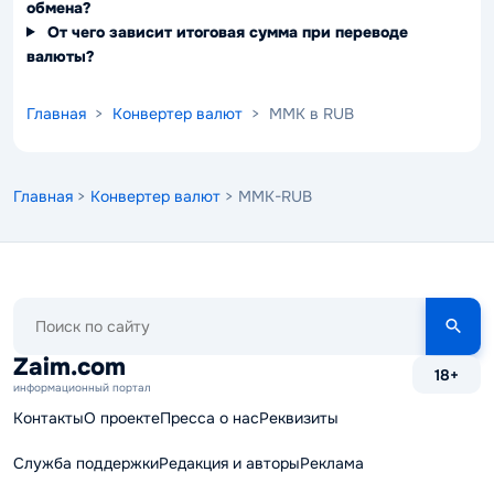
обмена?
От чего зависит итоговая сумма при переводе
валюты?
Главная
>
Конвертер валют
> MMK в RUB
Главная
>
Конвертер валют
> MMK-RUB
Поиск
по
сайту
Zaim.com
18+
информационный портал
Контакты
О проекте
Пресса о нас
Реквизиты
Служба поддержки
Редакция и авторы
Реклама