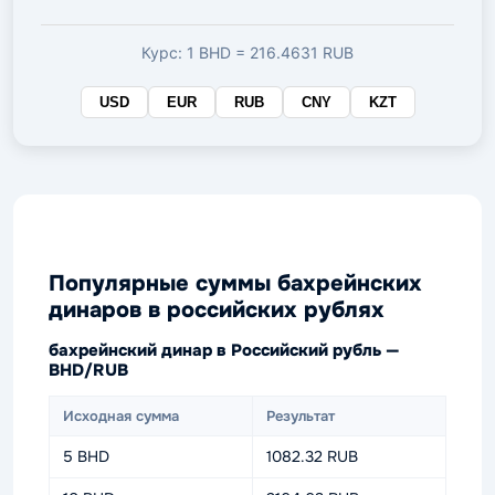
валюте
Курс: 1 BHD = 216.4631 RUB
USD
EUR
RUB
CNY
KZT
Популярные суммы бахрейнских
динаров в российских рублях
бахрейнский динар в Российский рубль —
BHD/RUB
Исходная сумма
Результат
5 BHD
1082.32 RUB