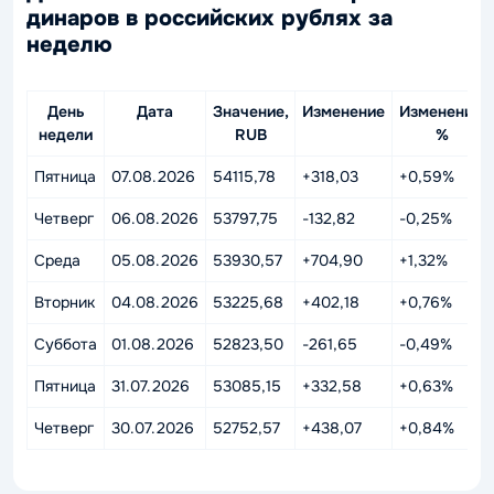
динаров в российских рублях за
неделю
День
Дата
Значение,
Изменение
Изменение,
недели
RUB
%
Пятница
07.08.2026
54115,78
+318,03
+0,59%
Четверг
06.08.2026
53797,75
-132,82
-0,25%
Среда
05.08.2026
53930,57
+704,90
+1,32%
Вторник
04.08.2026
53225,68
+402,18
+0,76%
Суббота
01.08.2026
52823,50
-261,65
-0,49%
Пятница
31.07.2026
53085,15
+332,58
+0,63%
Четверг
30.07.2026
52752,57
+438,07
+0,84%