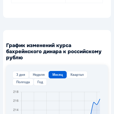
График изменений курса
бахрейнского динара к российскому
рублю
3 дня
Неделя
Месяц
Квартал
Полгода
Год