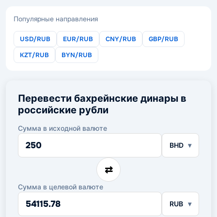
Популярные направления
USD/RUB
EUR/RUB
CNY/RUB
GBP/RUB
KZT/RUB
BYN/RUB
Перевести бахрейнские динары в
российские рубли
Сумма в исходной валюте
Сумма
BHD
в
исходной
валюте
⇄
Сумма в целевой валюте
Сумма
RUB
в
целевой