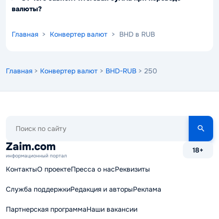
валюты?
Главная
>
Конвертер валют
> BHD в RUB
Главная
>
Конвертер валют
>
BHD-RUB
> 250
Поиск
по
сайту
Zaim.com
18+
информационный портал
Контакты
О проекте
Пресса о нас
Реквизиты
Служба поддержки
Редакция и авторы
Реклама
Партнерская программа
Наши вакансии