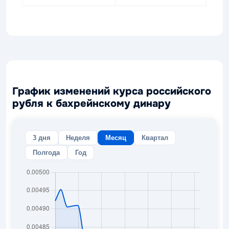
График изменений курса российского
рубля к бахрейнскому динару
3 дня
Неделя
Месяц
Квартал
Полгода
Год