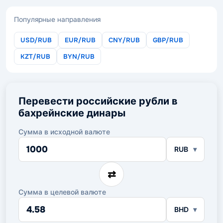
Популярные направления
USD/RUB
EUR/RUB
CNY/RUB
GBP/RUB
KZT/RUB
BYN/RUB
Перевести российские рубли в
бахрейнские динары
Сумма в исходной валюте
Сумма
RUB
в
исходной
валюте
⇄
Сумма в целевой валюте
Сумма
BHD
в
целевой