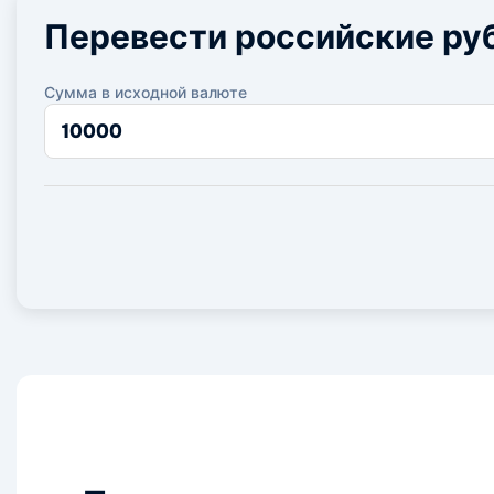
Перевести российские ру
Сумма в исходной валюте
Сумма
в
исходной
валюте