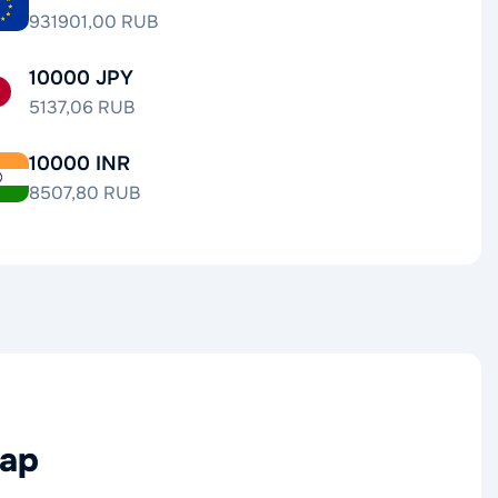
931901,00 RUB
10000 JPY
5137,06 RUB
10000 INR
8507,80 RUB
нар