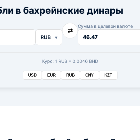
бли в бахрейнские динары
Сумма в целевой валюте
⇄
Сумма
RUB
в
целевой
валюте
Курс: 1 RUB = 0.0046 BHD
USD
EUR
RUB
CNY
KZT