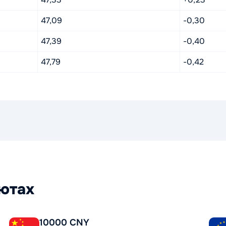
47,09
-0,30
47,39
-0,40
47,79
-0,42
лютах
10000 CNY