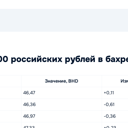
0 российских рублей в бахр
Значение, BHD
Из
46,47
+0,11
46,36
-0,61
46,97
-0,36
47,33
+0,23