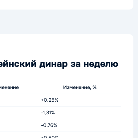
ейнский динар за неделю
менение
Изменение, %
+0,25%
-1,31%
-0,76%
+0,50%