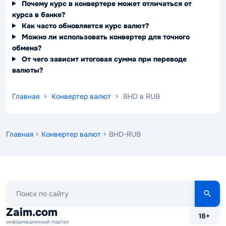
Почему курс в конвертере может отличаться от
курса в банке?
Как часто обновляется курс валют?
Можно ли использовать конвертер для точного
обмена?
От чего зависит итоговая сумма при переводе
валюты?
Главная
>
Конвертер валют
> BHD в RUB
Главная
>
Конвертер валют
> BHD-RUB
Поиск
по
сайту
Zaim.com
18+
информационный портал