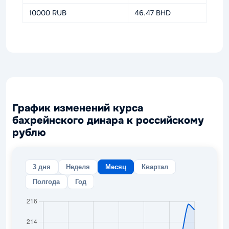
10000 RUB
46.47 BHD
График изменений курса
бахрейнского динара к российскому
рублю
3 дня
Неделя
Месяц
Квартал
Полгода
Год