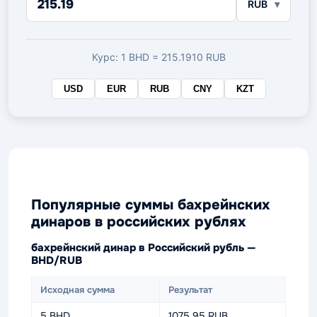
RUB
в
целевой
валюте
Курс: 1 BHD = 215.1910 RUB
USD
EUR
RUB
CNY
KZT
Популярные суммы бахрейнских
динаров в российских рублях
бахрейнский динар в Российский рубль —
BHD/RUB
Исходная сумма
Результат
5 BHD
1075.95 RUB