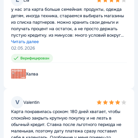
L
L
4,0
4,0
rating
rating
у нас эта карта больше семейная: продукты, одежда
у нас эта карта больше семейная: продукты, одежда
детям, иногда техника, стараемся выбирать магазины
детям, иногда техника, стараемся выбирать магазины
из списка партнеров. можно хранить свои деньги и
из списка партнеров. можно хранить свои деньги и
получать процент на остаток, а не просто держать
получать процент на остаток, а не просто держать
пустую кредитку. из минусов: много условий вокруг
пустую кредитку. из минусов: много условий вокруг
повышенного кэщбэка, без подписки и оплаты
Читать далее
повышенного кэщбэка, без подписки и оплаты
Читать далее
телефоном он получается меньше(
02.05.2026
телефоном он получается меньше(
02.05.2026
Верифицирован
Верифицирован
Халва
Халва
V
V
Valentin
Valentin
4,0
4,0
rating
rating
Карта понравилась сроком: 180 дней хватает, чтобы
Карта понравилась сроком: 180 дней хватает, чтобы
спокойно закрыть крупную покупку и не лезть в
спокойно закрыть крупную покупку и не лезть в
обычный кредит. Ставка после льготного периода не
обычный кредит. Ставка после льготного периода не
маленькая, поэтому дату платежа сразу поставил
маленькая, поэтому дату платежа сразу поставил
себе в календарь. Одобрение у меня почему-то
себе в календарь. Одобрение у меня почему-то