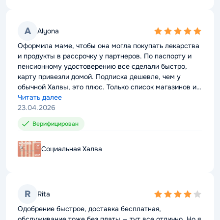
A
A
Alyona
Alyona
5,0
5,0
rating
rating
Оформила маме, чтобы она могла покупать лекарства
Оформила маме, чтобы она могла покупать лекарства
и продукты в рассрочку у партнеров. По паспорту и
и продукты в рассрочку у партнеров. По паспорту и
пенсионному удостоверению все сделали быстро,
пенсионному удостоверению все сделали быстро,
карту привезли домой. Подписка дешевле, чем у
карту привезли домой. Подписка дешевле, чем у
обычной Халвы, это плюс. Только список магазинов и
обычной Халвы, это плюс. Только список магазинов и
условия кэшбэка пришлось ей отдельно объяснять,
Читать далее
условия кэшбэка пришлось ей отдельно объяснять,
Читать далее
сама бы она в приложении не разобралась.
23.04.2026
сама бы она в приложении не разобралась.
23.04.2026
Верифицирован
Верифицирован
Социальная Халва
Социальная Халва
R
R
Rita
Rita
4,0
4,0
rating
rating
Одобрение быстрое, доставка бесплатная,
Одобрение быстрое, доставка бесплатная,
обслуживание тоже без платы — тут все отлично. Но я
обслуживание тоже без платы — тут все отлично. Но я