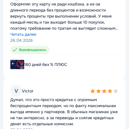
rating
rating
Оформлял эту карту не ради кэшбэка, а из-за
Оформлял эту карту не ради кэшбэка, а из-за
длинного периода без процентов и возможности
длинного периода без процентов и возможности
вернуть проценты при выполнении условий. У меня
вернуть проценты при выполнении условий. У меня
каждый месяц и так выходит больше 10 покупок,
каждый месяц и так выходит больше 10 покупок,
поэтому требование по тратам не выглядит сложным.
поэтому требование по тратам не выглядит сложным.
Наличку снимал один раз, комиссии не было, это
Читать далее
Наличку снимал один раз, комиссии не было, это
Читать далее
удобно. Из минусов — условия по возврату процентов
26.04.2026
удобно. Из минусов — условия по возврату процентов
26.04.2026
пришлось отдельно уточнять, с первого раза не все
пришлось отдельно уточнять, с первого раза не все
Верифицирован
Верифицирован
понятно.
понятно.
180 дней без % ПЛЮС
180 дней без % ПЛЮС
V
V
Victor
Victor
4,0
4,0
rating
rating
Думал, что это просто кредитка с огромным
Думал, что это просто кредитка с огромным
беспроцентным периодом, но по факту максимальная
беспроцентным периодом, но по факту максимальная
выгода именно у партнеров. В обычных магазинах уже
выгода именно у партнеров. В обычных магазинах уже
не так интересно, а за переводы и снятие кредитных
не так интересно, а за переводы и снятие кредитных
денег есть отдельные комиссии.
денег есть отдельные комиссии.