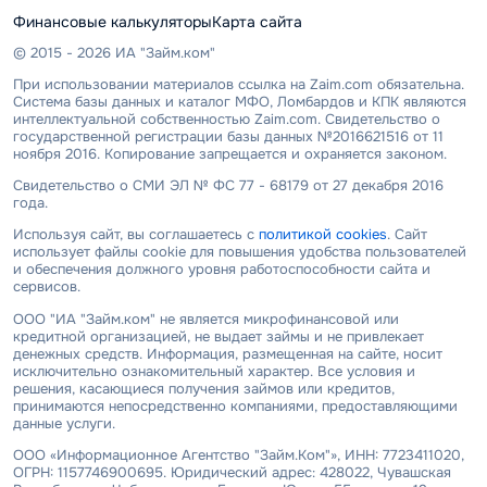
Финансовые калькуляторы
Карта сайта
© 2015 - 2026 ИА "Займ.ком"
При использовании материалов ссылка на Zaim.com обязательна.
Система базы данных и каталог МФО, Ломбардов и КПК являются
интеллектуальной собственностью Zaim.com. Свидетельство о
государственной регистрации базы данных №2016621516 от 11
ноября 2016. Копирование запрещается и охраняется законом.
Свидетельство о СМИ ЭЛ № ФС 77 - 68179 от 27 декабря 2016
года.
Используя сайт, вы соглашаетесь с
политикой cookies
. Сайт
использует файлы cookie для повышения удобства пользователей
и обеспечения должного уровня работоспособности сайта и
сервисов.
ООО "ИА "Займ.ком" не является микрофинансовой или
кредитной организацией, не выдает займы и не привлекает
денежных средств. Информация, размещенная на сайте, носит
исключительно ознакомительный характер. Все условия и
решения, касающиеся получения займов или кредитов,
принимаются непосредственно компаниями, предоставляющими
данные услуги.
ООО «Информационное Агентство "Займ.Ком"», ИНН: 7723411020,
ОГРН: 1157746900695. Юридический адрес: 428022, Чувашская