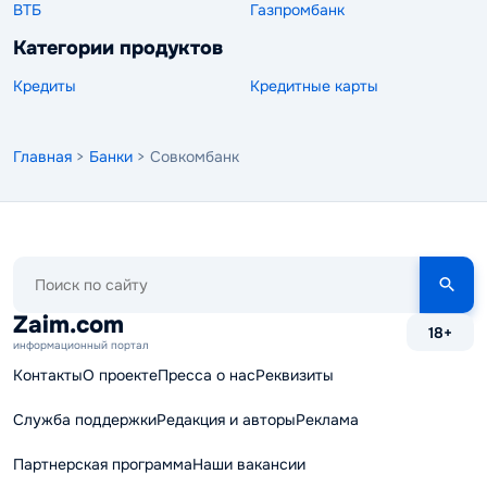
ВТБ
Газпромбанк
Категории продуктов
Кредиты
Кредитные карты
Главная
>
Банки
> Совкомбанк
Поиск
по
сайту
Zaim.com
18+
информационный портал
Контакты
О проекте
Пресса о нас
Реквизиты
Служба поддержки
Редакция и авторы
Реклама
Партнерская программа
Наши вакансии