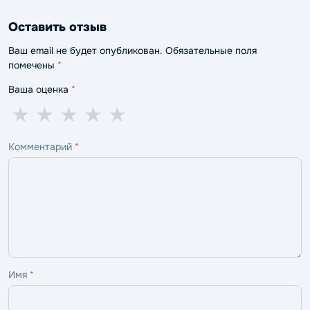
Оставить отзыв
Ваш email не будет опубликован. Обязательные поля
помечены
*
Ваша оценка
*
1
2
3
4
5
★
★
★
★
★
звезда
звезды
звезды
звезды
звёзд
Комментарий
*
—
—
—
—
—
ужасно
плохо
нормально
хорошо
отлично
Имя
*