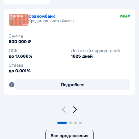
Совкомбанк
Совкомбанк
Кредитная карта «Халва»
Кредит «На карту онлайн»
оформление полностью онлайн
зачисление средств на карту
Сумма
500 000 ₽
Сумма
30 000 – 5 000 000 ₽
ПСК
Льготный период, дней
до 17.666%
1825 дней
ПСК
Ставка
13.883–29.405%
от 14.9%
Ставка
до 0.001%
Срок
12–60 мес.
Подробнее
Подробнее
Все предложения