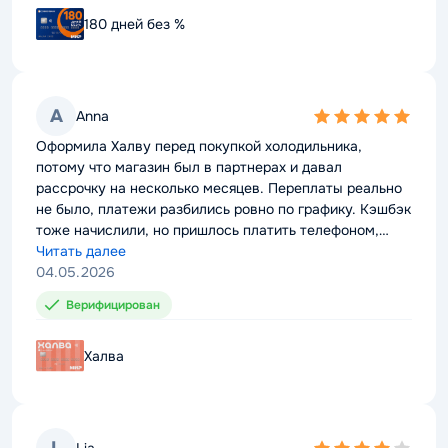
180 дней без %
180 дней без %
A
A
Anna
Anna
5,0
5,0
rating
rating
Оформила Халву перед покупкой холодильника,
Оформила Халву перед покупкой холодильника,
потому что магазин был в партнерах и давал
потому что магазин был в партнерах и давал
рассрочку на несколько месяцев. Переплаты реально
рассрочку на несколько месяцев. Переплаты реально
не было, платежи разбились ровно по графику. Кэшбэк
не было, платежи разбились ровно по графику. Кэшбэк
тоже начислили, но пришлось платить телефоном,
тоже начислили, но пришлось платить телефоном,
иначе процент был бы ниже. В целом карта выгодная,
Читать далее
иначе процент был бы ниже. В целом карта выгодная,
Читать далее
только условия по акциям и подписке лучше читать
04.05.2026
только условия по акциям и подписке лучше читать
04.05.2026
заранее.
заранее.
Верифицирован
Верифицирован
Халва
Халва
Lia
Lia