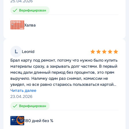
25.04.2026
25.04.2026
Верифицирован
Верифицирован
Халва
Халва
L
L
Leonid
Leonid
5,0
5,0
rating
rating
Брал карту под ремонт, потому что нужно было купить
Брал карту под ремонт, потому что нужно было купить
материалы сразу, а закрывать долг частями. В первый
материалы сразу, а закрывать долг частями. В первый
месяц дали длинный период без процентов, это прям
месяц дали длинный период без процентов, это прям
выручило. Наличку один раз снимал, комиссии не
выручило. Наличку один раз снимал, комиссии не
увидел, но все равно стараюсь пользоваться картой
увидел, но все равно стараюсь пользоваться картой
для покупок.
Читать далее
для покупок.
Читать далее
23.04.2026
23.04.2026
Верифицирован
Верифицирован
180 дней без %
180 дней без %