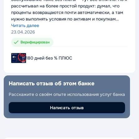
рассчитывал на более простой продукт: думал, что
рассчитывал на более простой продукт: думал, что
проценты возвращаются почти автоматически, а там
проценты возвращаются почти автоматически, а там
нужно выполнять условия по активам и покупкам
нужно выполнять условия по активам и покупкам
каждый месяц. Для тех, кто постоянно пользуется
Читать далее
каждый месяц. Для тех, кто постоянно пользуется
Читать далее
картой, может быть выгодно, но мне неудобно
23.04.2026
картой, может быть выгодно, но мне неудобно
23.04.2026
держать все это в голове.
держать все это в голове.
Верифицирован
Верифицирован
180 дней без % ПЛЮС
180 дней без % ПЛЮС
Написать отзыв об этом банке
Написать отзыв об этом банке
Расскажите о своём опыте использования услуг банка
Расскажите о своём опыте использования услуг банка
Написать отзыв
Написать отзыв