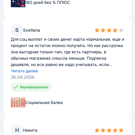
180 дней без % ПЛЮС
180 дней без % ПЛЮС
S
S
Svetlana
Svetlana
4,0
4,0
rating
rating
Для соц выплат и своих денег карта нормальная, еще и
Для соц выплат и своих денег карта нормальная, еще и
процент на остаток можно получить. Но как рассрочка
процент на остаток можно получить. Но как рассрочка
она выгодная только там, где есть партнеры, в
она выгодная только там, где есть партнеры, в
обычных магазинах смысла меньше. Подписка
обычных магазинах смысла меньше. Подписка
дешевле, но все равно ее надо учитывать, если
дешевле, но все равно ее надо учитывать, если
покупок мало.
Читать далее
покупок мало.
Читать далее
26.04.2026
26.04.2026
Верифицирован
Верифицирован
Социальная Халва
Социальная Халва
Н
Н
Никита
Никита
5,0
5,0