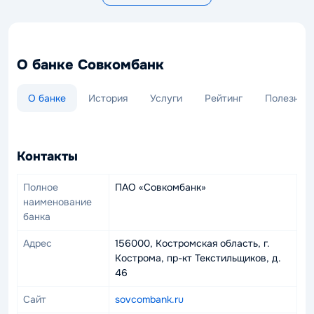
О банке Совкомбанк
О банке
История
Услуги
Рейтинг
Полезная
Совкомбанк
—
Контакты
Вопросы и ответы
Кредитные карты
Кредиты Совкомбанк
Полное
ПАО «Совкомбанк»
❓ Как закрыть кредитную карту в
Совкомбанк
наименование
Совкомбанке?
банка
Погасите полную задолженность. Затем в приложении
Адрес
156000, Костромская область, г.
«Халва» выберите карту → «Настройки» → «Закрыть
Кострома, пр-кт Текстильщиков, д.
карту». Также можно позвонить 8 800 200-66-96 или
46
обратиться в отделение. Рекомендуем получить справку
об отсутствии задолженности.
Сайт
sovcombank.ru