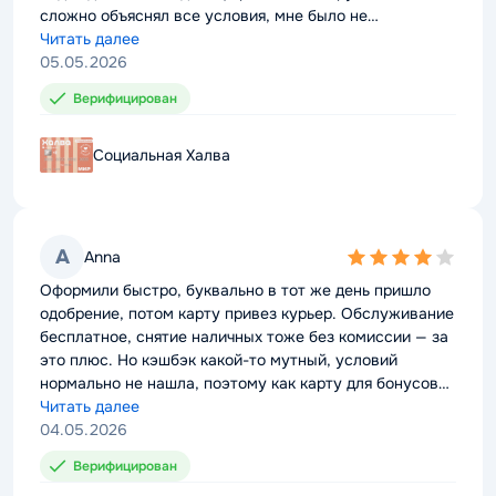
сложно объяснял все условия, мне было не
сложно объяснял все условия, мне было не
разобраться
Читать далее
разобраться
Читать далее
05.05.2026
05.05.2026
Верифицирован
Верифицирован
Социальная Халва
Социальная Халва
A
A
Anna
Anna
4,0
4,0
rating
rating
Оформили быстро, буквально в тот же день пришло
Оформили быстро, буквально в тот же день пришло
одобрение, потом карту привез курьер. Обслуживание
одобрение, потом карту привез курьер. Обслуживание
бесплатное, снятие наличных тоже без комиссии — за
бесплатное, снятие наличных тоже без комиссии — за
это плюс. Но кэшбэк какой-то мутный, условий
это плюс. Но кэшбэк какой-то мутный, условий
нормально не нашла, поэтому как карту для бонусов
нормально не нашла, поэтому как карту для бонусов
ее бы не рассматривала.
Читать далее
ее бы не рассматривала.
Читать далее
04.05.2026
04.05.2026
Верифицирован
Верифицирован