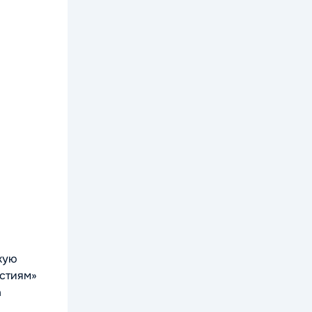
кую
естиям»
а