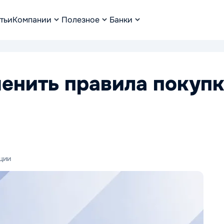
тьи
Компании
Полезное
Банки
менить правила покуп
ции