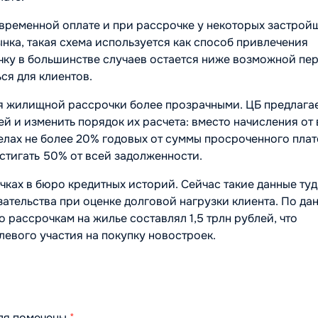
временной оплате и при рассрочке у некоторых застрой
нка, такая схема используется как способ привлечения
чку в большинстве случаев остается ниже возможной пе
ся для клиентов.
ия жилищной рассрочки более прозрачными. ЦБ предлага
й и изменить порядок их расчета: вместо начисления от
елах не более 20% годовых от суммы просроченного плат
стигать 50% от всей задолженности.
чках в бюро кредитных историй. Сейчас такие данные туд
язательства при оценке долговой нагрузки клиента. По да
о рассрочкам на жилье составлял 1,5 трлн рублей, что
левого участия на покупку новостроек.
оля помечены
*