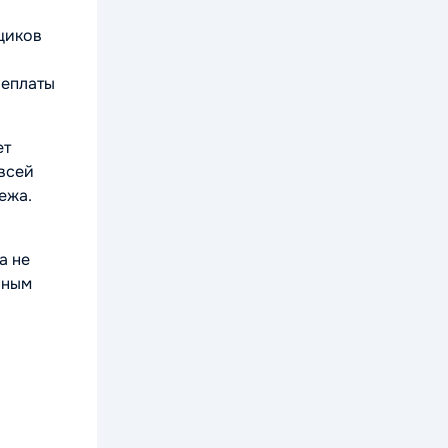
щиков
реплаты
ет
 всей
ежа.
а не
нным