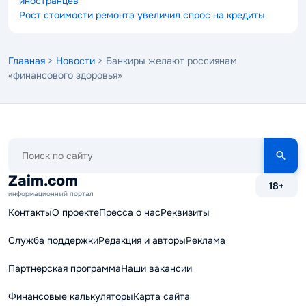
иностранцев
Рост стоимости ремонта увеличил спрос на кредиты
Главная
>
Новости
> Банкиры желают россиянам
«финансового здоровья»
Поиск
по
сайту
Zaim.com
18+
информационный портал
Контакты
О проекте
Пресса о нас
Реквизиты
Служба поддержки
Редакция и авторы
Реклама
Партнерская программа
Наши вакансии
Финансовые калькуляторы
Карта сайта