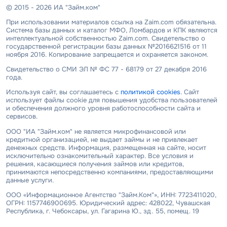
© 2015 - 2026 ИА "Займ.ком"
При использовании материалов ссылка на Zaim.com обязательна.
Система базы данных и каталог МФО, Ломбардов и КПК являются
интеллектуальной собственностью Zaim.com. Свидетельство о
государственной регистрации базы данных №2016621516 от 11
ноября 2016. Копирование запрещается и охраняется законом.
Свидетельство о СМИ ЭЛ № ФС 77 - 68179 от 27 декабря 2016
года.
Используя сайт, вы соглашаетесь с
политикой cookies
. Сайт
использует файлы cookie для повышения удобства пользователей
и обеспечения должного уровня работоспособности сайта и
сервисов.
ООО "ИА "Займ.ком" не является микрофинансовой или
кредитной организацией, не выдает займы и не привлекает
денежных средств. Информация, размещенная на сайте, носит
исключительно ознакомительный характер. Все условия и
решения, касающиеся получения займов или кредитов,
принимаются непосредственно компаниями, предоставляющими
данные услуги.
ООО «Информационное Агентство "Займ.Ком"», ИНН: 7723411020,
ОГРН: 1157746900695. Юридический адрес: 428022, Чувашская
Республика, г. Чебоксары, ул. Гагарина Ю., зд. 55, помещ. 19