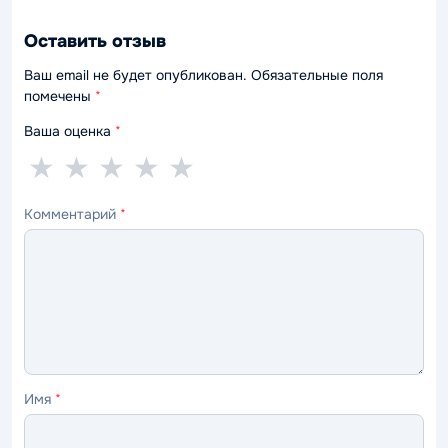
Оставить отзыв
Ваш email не будет опубликован. Обязательные поля
помечены
*
Ваша оценка
*
1
2
3
4
5
★
★
★
★
★
звезда
звезды
звезды
звезды
звёзд
Комментарий
*
—
—
—
—
—
ужасно
плохо
нормально
хорошо
отлично
Имя
*