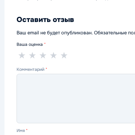
Оставить отзыв
Ваш email не будет опубликован. Обязательные п
Ваша оценка
*
1
2
3
4
5
★
★
★
★
★
звезда
звезды
звезды
звезды
звёзд
Комментарий
*
—
—
—
—
—
ужасно
плохо
нормально
хорошо
отлично
Имя
*