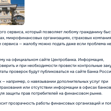
вого сервиса, который позволяет любому гражданину бы
ках, микрофинансовых организациях, страховых компания
е сервиса — жалобу можно подать даже если проблема н
рму на официальном сайте Центробанка. Информация,
оверить и при необходимости провести контрольные зак
таты проверок будут публиковаться на сайте Банка Росси
х — например, о навязывании дополнительных услуг при
трахования или отсутствии информации в офисах банков
ля защиты прав потребителей на финансовом рынке.
высит прозрачность работы финансовых организаций и п