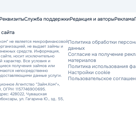
Реквизиты
Служба поддержки
Редакция и авторы
Реклама
 сайта
ком" не является микрофинансовой
Политика обработки персон
рганизацией, не выдает займы и
данных
денежных средств. Информация,
Согласие на получение рек
сайте, носит исключительно
материалов
 характер. Все условия и
щиеся получения займов или
Политика использования фа
имаются непосредственно
Настройки cookie
едоставляющими данные услуги.
Пользовательское соглаше
онное Агентство "Займ.Ком"»,
, ОГРН: 1157746900695.
рес: 428022, Чувашская
ебоксары, ул. Гагарина Ю., зд. 55,