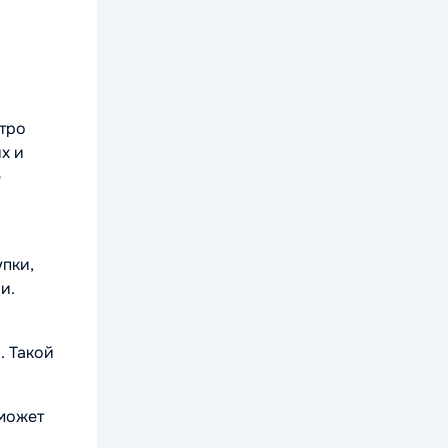
стро
х и
е
упки,
и.
. Такой
оможет