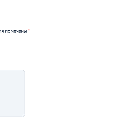
оля помечены
*