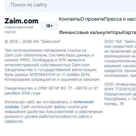
по
сайту
Контакты
О проекте
Пресса о нас
Zaim.com
18+
информационный
Финансовые калькуляторы
Карта
портал
© 2015 - 2026 ИА "Займ.ком"
ООО "ИА "Займ.
или кредитной о
При использовании материалов ссылка на
не привлекает 
Zaim.com обязательна. Система базы данных и
размещенная на 
каталог МФО, Ломбардов и КПК являются
ознакомительный
интеллектуальной собственностью Zaim.com.
решения, касаю
Свидетельство о государственной регистрации
кредитов, прин
базы данных №2016621516 от 11 ноября 2016.
компаниями, пр
Копирование запрещается и охраняется законом.
ООО «Информаци
Свидетельство о СМИ ЭЛ № ФС 77 - 68179 от 27
ИНН: 7723411020
декабря 2016 года.
Юридический ад
Республика, г. Ч
Используя сайт, вы соглашаетесь с
политикой
помещ. 19
cookies
. Сайт использует файлы cookie для
повышения удобства пользователей и обеспечения
должного уровня работоспособности сайта и
сервисов.