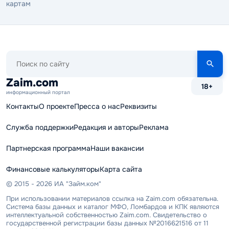
картам
Поиск
по
сайту
Zaim.com
18+
информационный портал
Контакты
О проекте
Пресса о нас
Реквизиты
Служба поддержки
Редакция и авторы
Реклама
Партнерская программа
Наши вакансии
Финансовые калькуляторы
Карта сайта
© 2015 - 2026 ИА "Займ.ком"
При использовании материалов ссылка на Zaim.com обязательна.
Система базы данных и каталог МФО, Ломбардов и КПК являются
интеллектуальной собственностью Zaim.com. Свидетельство о
государственной регистрации базы данных №2016621516 от 11