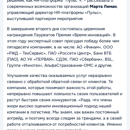
решения, как HR-платформа “Пульс”»
, – рассказала о
современных возможностях организаций
Марта Леман
,
управляющий директор HR-платформы «Пульс»,
выступившей партнером мероприятия.
В завершение второго дня состоялась церемония
награждения Лауреатов Премии «Время инноваций». В
этом году экспертный совет присудил победу более чем
пятидесяти компаниям, в их числе: АО «Финам», ООО
«РЖД – ТехСервис», ПАО «Россети Центр», Банк ВТБ
(ПАО), АО УК «ПЕРВАЯ», СДЭК, ПАО «Сбербанк», BSL,
Группа «Иннотех», АльфаСтрахование-ОМС и другие.
Улучшение качества оказываемых услуг неразрывно
связано с обработкой обратной связи от клиентов. Те
компании, которые понимают важность этой работы,
непрерывно повышают лояльность своих пользователей и
растут быстрее своих конкурентов.
«Рада, что члены
жюри высоко оценили инновационный подход нашей
компании в логистике. Мы знаем, как важен постоянный
апгрейд, и поэтому всегда следим за трендами, а в своей
работе отталкиваемся от потребностей клиентов. Именно