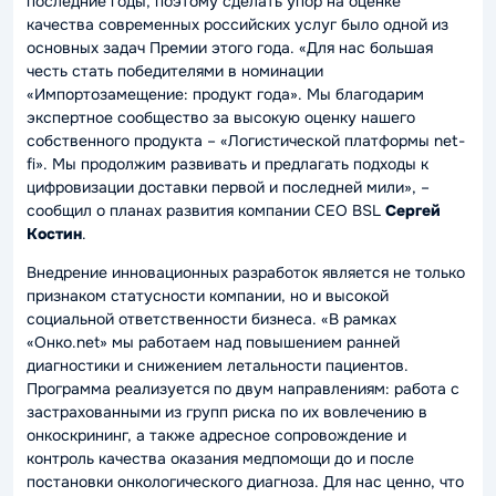
последние годы, поэтому сделать упор на оценке
качества современных российских услуг было одной из
основных задач Премии этого года.
«Для нас большая
честь стать победителями в номинации
«Импортозамещение: продукт года». Мы благодарим
экспертное сообщество за высокую оценку нашего
собственного продукта – «Логистической платформы net-
fi». Мы продолжим развивать и предлагать подходы к
цифровизации доставки первой и последней мили»
, –
сообщил о планах развития компании CEO BSL
Сергей
Костин
.
Внедрение инновационных разработок является не только
признаком статусности компании, но и высокой
социальной ответственности бизнеса.
«В рамках
«Онко.net» мы работаем над повышением ранней
диагностики и снижением летальности пациентов.
Программа реализуется по двум направлениям: работа с
застрахованными из групп риска по их вовлечению в
онкоскрининг, а также адресное сопровождение и
контроль качества оказания медпомощи до и после
постановки онкологического диагноза. Для нас ценно, что