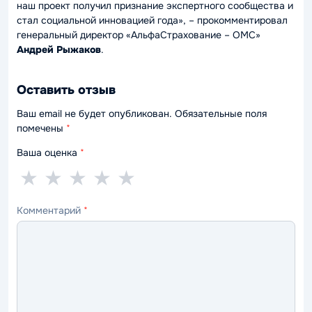
наш проект получил признание экспертного сообщества и
стал социальной инновацией года»
, – прокомментировал
генеральный директор «АльфаСтрахование – ОМС»
Андрей Рыжаков
.
Оставить отзыв
Ваш email не будет опубликован. Обязательные поля
помечены
*
Ваша оценка
*
1
2
3
4
5
★
★
★
★
★
звезда
звезды
звезды
звезды
звёзд
Комментарий
*
—
—
—
—
—
ужасно
плохо
нормально
хорошо
отлично