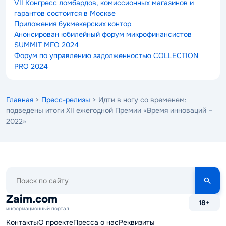
VII Конгресс ломбардов, комиссионных магазинов и
гарантов состоится в Москве
Приложения букмекерских контор
Анонсирован юбилейный форум микрофинансистов
SUMMIT MFO 2024
Форум по управлению задолженностью COLLECTION
PRO 2024
Главная
>
Пресс-релизы
> Идти в ногу со временем:
подведены итоги XII ежегодной Премии «Время инноваций –
2022»
Поиск
по
сайту
Zaim.com
18+
информационный портал
Контакты
О проекте
Пресса о нас
Реквизиты