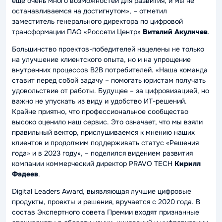
ещё очень много возможностей для развития, и мы не
останавливаемся на достигнутом»
, – отметил
заместитель генерального директора по цифровой
трансформации ПАО «Россети Центр»
Виталий Акуличев
.
Большинство проектов-победителей нацелены не только
на улучшение клиентского опыта, но и на упрощение
внутренних процессов B2B потребителей.
«Наша команда
ставит перед собой задачу – помогать юристам получать
удовольствие от работы. Будущее – за цифровизацией, но
важно не упускать из виду и удобство ИТ-решений.
Крайне приятно, что профессиональное сообщество
высоко оценило наш сервис. Это означает, что мы взяли
правильный вектор, прислушиваемся к мнению наших
клиентов и продолжим поддерживать статус «Решения
года» и в 2023 году»
, – поделился видением развития
компании коммерческий директор PRAVO TECH
Кирилл
Фадеев
.
Digital Leaders Award, выявляющая лучшие цифровые
продукты, проекты и решения, вручается с 2020 года. В
состав Экспертного совета Премии входят признанные