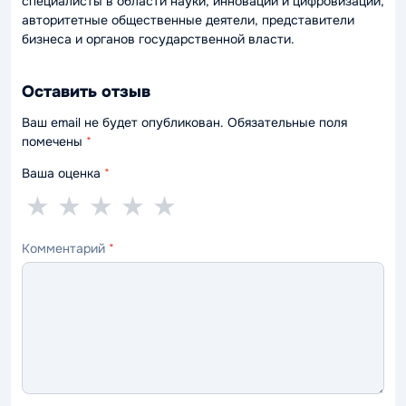
специалисты в области науки, инноваций и цифровизации,
авторитетные общественные деятели, представители
бизнеса и органов государственной власти.
Оставить отзыв
Ваш email не будет опубликован. Обязательные поля
помечены
*
Ваша оценка
*
1
2
3
4
5
★
★
★
★
★
звезда
звезды
звезды
звезды
звёзд
Комментарий
*
—
—
—
—
—
ужасно
плохо
нормально
хорошо
отлично