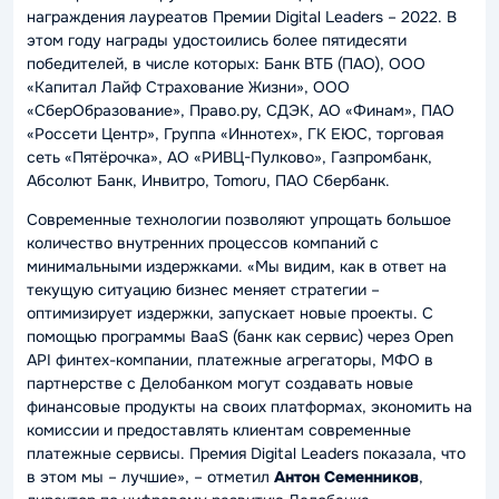
награждения лауреатов Премии Digital Leaders – 2022. В
этом году награды удостоились более пятидесяти
победителей, в числе которых: Банк ВТБ (ПАО), ООО
«Капитал Лайф Страхование Жизни», ООО
«СберОбразование», Право.ру, СДЭК, АО «Финам», ПАО
«Россети Центр», Группа «Иннотех», ГК ЕЮС, торговая
сеть «Пятёрочка», АО «РИВЦ-Пулково», Газпромбанк,
Абсолют Банк, Инвитро, Tomoru, ПАО Сбербанк.
Современные технологии позволяют упрощать большое
количество внутренних процессов компаний с
минимальными издержками.
«Мы видим, как в ответ на
текущую ситуацию бизнес меняет стратегии –
оптимизирует издержки, запускает новые проекты. С
помощью программы BaaS (банк как сервис) через Open
API финтех-компании, платежные агрегаторы, МФО в
партнерстве с Делобанком могут создавать новые
финансовые продукты на своих платформах, экономить на
комиссии и предоставлять клиентам современные
платежные сервисы. Премия Digital Leaders показала, что
в этом мы – лучшие»
, – отметил
Антон Семенников
,