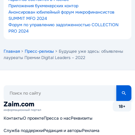
Приложения букмекерских контор
Анонсирован юбилейный форум микрофинансистов
SUMMIT MFO 2024
Форум по управлению задолженностью COLLECTION
PRO 2024
Главная
>
Пресс-релизы
> Будущее уже здесь: объявлены
лауреаты Премии Digital Leaders – 2022
Поиск
по
сайту
Zaim.com
18+
информационный портал
Контакты
О проекте
Пресса о нас
Реквизиты
Служба поддержки
Редакция и авторы
Реклама