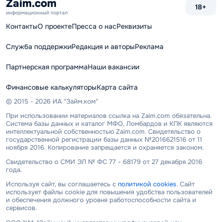
Zaim.com
18+
информационный портал
Контакты
О проекте
Пресса о нас
Реквизиты
Служба поддержки
Редакция и авторы
Реклама
Партнерская программа
Наши вакансии
Финансовые калькуляторы
Карта сайта
© 2015 - 2026 ИА "Займ.ком"
При использовании материалов ссылка на Zaim.com обязательна.
Система базы данных и каталог МФО, Ломбардов и КПК являются
интеллектуальной собственностью Zaim.com. Свидетельство о
государственной регистрации базы данных №2016621516 от 11
ноября 2016. Копирование запрещается и охраняется законом.
Свидетельство о СМИ ЭЛ № ФС 77 - 68179 от 27 декабря 2016
года.
Используя сайт, вы соглашаетесь с
политикой cookies
. Сайт
использует файлы cookie для повышения удобства пользователей
и обеспечения должного уровня работоспособности сайта и
сервисов.