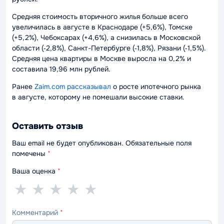
Средняя стоимость вторичного жилья больше всего
увеличилась в августе в Краснодаре (+5,6%), Томске
(+5,2%), Чебоксарах (+4,6%), а снизилась в Московской
области (‑2,8%), Санкт-Петербурге (‑1,8%), Рязани (‑1,5%).
Средняя цена квартиры в Москве выросла на 0,2% и
составила 19,96 млн рублей.
Ранее
Zaim.com рассказывал
о росте ипотечного рынка
в августе, которому не помешали высокие ставки.
Оставить отзыв
Ваш email не будет опубликован. Обязательные поля
помечены
*
Ваша оценка
*
1
2
3
4
5
★
★
★
★
★
звезда
звезды
звезды
звезды
звёзд
Комментарий
*
—
—
—
—
—