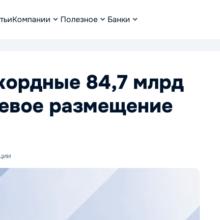
тьи
Компании
Полезное
Банки
кордные 84,7 млрд
жевое размещение
ции