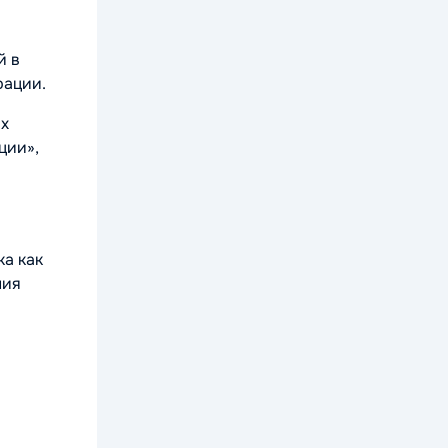
й в
рации.
ых
ции»,
и
ка как
ния