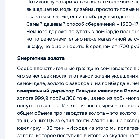
Потихоньку затариваться золотым «ломом»: по
вышедшая из моды дизайна, просто типовые и
оказаться в ломе, если ломбарду выгоднее его
Самый дешевый способ сбережений – 1550-17
Немного дороже покупать в ломбарде полноце
но по цене значительно ниже магазинной за сч
шкафу, но еще и носить. В среднем от 1700 ру
Энергетика золота
Особо впечатлительные граждане сомневаются в э
что за человек носил и от какой жизни украшения
самом деле, золото с заводов и из ломбарда ничем
генеральный директор Гильдии ювелиров Росс
золота 999,9 пробы 306 тонн, из них из добычного
попутного золота. Из вторичного сырья – это всев
общем объеме производства золота – это золото 
тонн, из них ЦБ закупил почти 224 тонны, на экспо
ювелирку – 35 тонн.
«Исходя из этого мы полагае
золота, которое поступило в итоге из скупленного