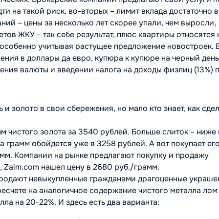
ти на такой риск, во-вторых – лимит вклада достаточно 
ий – цены за несколько лет скорее упали, чем выросли,
тов ЖКУ – так себе результат, плюс квартиры относятся 
 особенно учитывая растущее предложение новостроек. 
ния в доллары да евро, купюра к купюре на черный день
ния валюты и введении налога на доходы физлиц (13%) 
 и золото в свои сбережения, но мало кто знает, как сдел
м чистого золота за 3540 рублей. Больше слиток – ниже 
а грамм обойдется уже в 3258 рублей. А вот покупает ег
амм. Компании на рынке предлагают покупку и продажу
 Zaim.com нашел цену в 2680 руб./грамм.
 продают невыкупленные гражданами драгоценные украше
ресчете на аналогичное содержание чистого металла лом
а на 20-22%. И здесь есть два варианта: