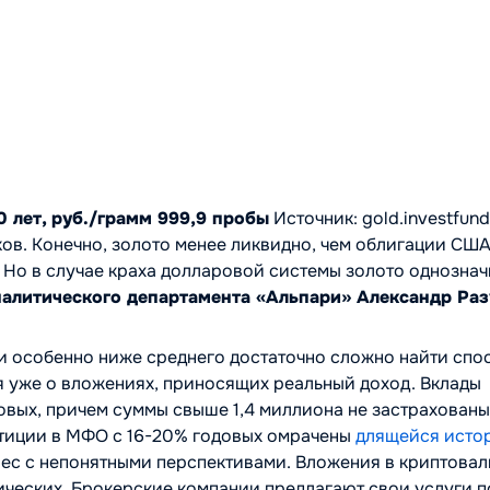
0 лет, руб./грамм 999,9 пробы
Источник: gold.investfund
ов. Конечно, золото менее ликвидно, чем облигации СШ
е. Но в случае краха долларовой системы золото однозна
налитического департамента «Альпари» Александр Раз
и особенно ниже среднего достаточно сложно найти спо
я уже о вложениях, приносящих реальный доход. Вклады
вых, причем суммы свыше 1,4 миллиона не застрахованы
стиции в МФО с 16-20% годовых омрачены
длящейся исто
 лес с непонятными перспективами. Вложения в криптова
ических. Брокерские компании предлагают свои услуги п