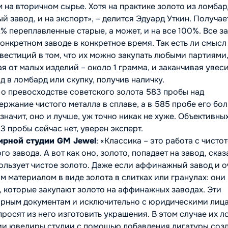
на вторичном сырье. Хотя на практике золото из ломба
й завод, и на экспорт»
, – делится Эдуард Уткин. Получае
% переплавленные старые, а может, и на все 100%. Все з
конкретном заводе в конкретное время. Так есть ли смысл
вестиций в том, что их можно закупать любыми партиями,
я от малых изделий – около 1 грамма, и заканчивая увес
д в ломбард или скупку, получив наличку.
 о превосходстве советского золота 583 пробы над
ржание чистого металла в сплаве, а в 585 пробе его бо
значит, оно и лучше, уж точно никак не хуже. Объективны
 пробы сейчас нет, уверен эксперт.
ирной студии GM Jewel
:
«Классика – это работа с чистот
о завода. А вот как оно, золото, попадает на завод, сказ
пользует чистое золото. Даже если аффинажный завод и 
 материалом в виде золота в слитках или гранулах: они
 которые закупают золото на аффинажных заводах. Эти
ирным документам и исключительно с юридическими лиц
просят из него изготовить украшения. В этом случае их л
вии ювелиры студии с помощью добавления лигатуры соз