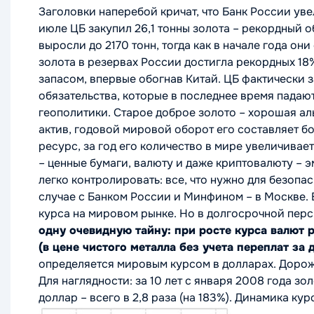
Заголовки наперебой кричат, что Банк России уве
июле ЦБ закупил 26,1 тонны золота – рекордный 
выросли до 2170 тонн, тогда как в начале года он
золота в резервах России достигла рекордных 18
запасом, впервые обогнав Китай. ЦБ фактически 
обязательства, которые в последнее время падают
геополитики. Старое доброе золото – хорошая а
актив, годовой мировой оборот его составляет б
ресурс, за год его количество в мире увеличивает
– ценные бумаги, валюту и даже криптовалюту – э
легко контролировать: все, что нужно для безопа
случае с Банком России и Минфином – в Москве. Е
курса на мировом рынке. Но в долгосрочной перс
одну очевидную тайну: при росте курса валют р
(в цене чистого металла без учета переплат за 
определяется мировым курсом в долларах. Дорож
Для наглядности: за 10 лет с января 2008 года зо
доллар – всего в 2,8 раза (на 183%). Динамика ку