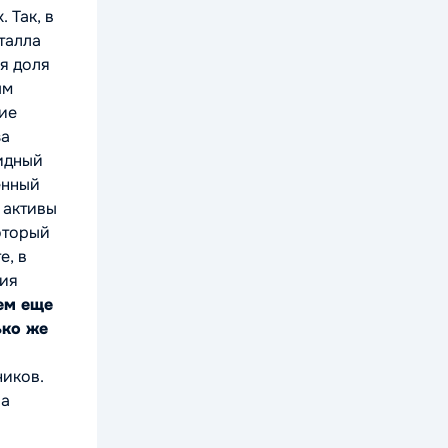
 Так, в
талла
ля доля
ым
кие
за
идный
енный
 активы
который
е, в
ния
ем еще
ько же
ников.
 а