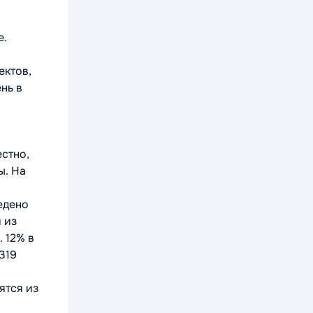
е.
ектов,
нь в
стно,
ы. На
ведено
 из
. 12% в
319
ятся из