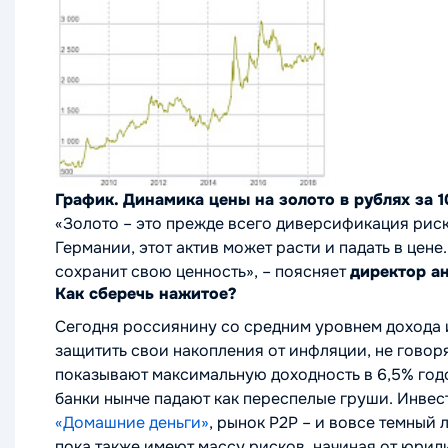
График. Динамика цены на золото в рублях за 1
«Золото – это прежде всего диверсификация риск
Германии, этот актив может расти и падать в цен
сохранит свою ценность»
, – поясняет
директор а
Как сберечь нажитое?
Сегодня россиянину со средним уровнем дохода 
защитить свои накопления от инфляции, не говор
показывают максимальную доходность в 6,5% годо
банки нынче падают как переспелые груши. Инве
«Домашние деньги»
, рынок P2P – и вовсе темный
пока также имеют массу рисков, начиная от юрид