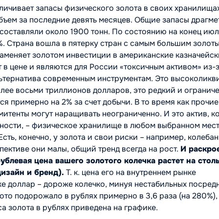
личивает запасы физического золота в своих хранилищах.
объем за последние девять месяцев. Общие запасы драгме
и составляли около 1900 тонн. По состоянию на конец ию
%. Страна вошла в пятерку стран с самым большим золот
заменяет золотом инвестиции в американские казначейс
 в цене и являются для России «токсичным активом» из-
льтернатива современным инструментам. Это высоколикв
олее восьми триллионов долларов, это редкий и огранич
ся примерно на 2% за счет добычи. В то время как прочие
митенты могут наращивать неограниченно. И это актив, 
сности, – физическое хранилище в любом выбранном мест
сть, конечно, у золота и свои риски – например, колеба
пективе они малы, общий тренд всегда на рост.
И раскро
ублевая цена вашего золотого колечка растет на стол
дизайн и бренд).
Т. к. цена его на внутреннем рынке
е доллар – дороже колечко, минуя нестабильных посред
лото подорожало в рублях примерно в 3,6 раза (на 280%),
рса золота в рублях приведена на графике.