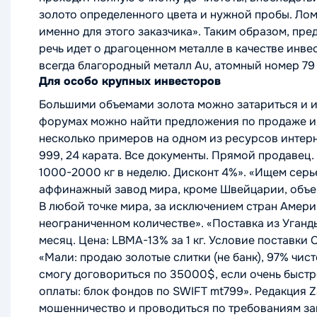
золото определенного цвета и нужной пробы. Лом,
именно для этого заказчика»
. Таким образом, пр
речь идет о драгоценном металле в качестве инвес
всегда благородный металл Au, атомный номер 79
Для особо крупных инвесторов
Большими объемами золота можно затариться и из
форумах можно найти предложения по продаже и 
несколько примеров на одном из ресурсов интер
999, 24 карата. Все документы. Прямой продавец.
1000-2000 кг в неделю. Дисконт 4%».
«Ищем серье
аффинажный завод мира, кроме Швейцарии, объем
В любой точке мира, за исключением стран Америк
неограниченном количестве»
.
«Поставка из Уганды
месяц. Цена: LBMA-13% за 1 кг. Условие поставки 
«Мали: продаю золотые слитки (не банк), 97% чис
смогу договориться по 35000$, если очень быстро 
оплаты: блок фондов по SWIFT mt799».
Редакция Z
мошенничество и проводиться по требованиям за