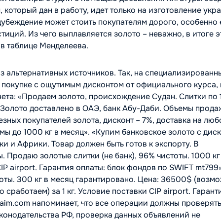
 который дан в работу, идет только на изготовление ук
едубеждение может стоить покупателям дорого, особенно
тиций. Из чего выплавляется золото – неважно, в итоге э
 в таблице Менделеева.
 альтернативных источников. Так, на специализированн
покупке с ощутимым дисконтом от официального курса, 
нета:
«Продаем золото, происхождение Судан. Слитки по 1
 Золото доставлено в ОАЭ, банк Абу-Даби. Объемы прода
зных покупателей золота, дисконт – 7%, доставка на люб
ы до 1000 кг в месяц».
«Купим банковское золото с дис
и и Африки. Товар должен быть готов к экспорту. В
. Продаю золотые слитки (не банк), 96% чистоты. 1000 кг
CIP airport. Гарантия оплаты: блок фондов по SWIFT mt799
тоты. 300 кг в месяц гарантировано. Цена: 36500$ (возм
сработаем) за 1 кг. Условие поставки CIP airport. Гарант
aim.com напоминает, что все операции должны проверять
конодательства РФ, проверка данных объявлений не