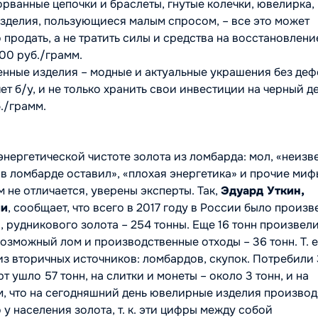
рванные цепочки и браслеты, гнутые колечки, ювелирка,
зделия, пользующиеся малым спросом, – все это может
 продать, а не тратить силы и средства на восстановлени
00 руб./грамм.
нные изделия – модные и актуальные украшения без деф
ет б/у, и не только хранить свои инвестиции на черный де
б./грамм.
нергетической чистоте золота из ломбарда: мол, «неизве
 в ломбарде оставил», «плохая энергетика» и прочие миф
 не отличается, уверены эксперты. Так,
Эдуард Уткин,
ии
, сообщает, что всего в 2017 году в России было произ
, рудникового золота – 254 тонны. Еще 16 тонн произвели
озможный лом и производственные отходы – 36 тонн. Т. е
из вторичных источников: ломбардов, скупок. Потребили 
рт ушло 57 тонн, на слитки и монеты – около 3 тонн, и на
м, что на сегодняшний день ювелирные изделия производ
 у населения золота, т. к. эти цифры между собой