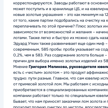
корреспондируются. Заводы работают в основном 
может поступить и в хранилище ЦБ, и на ювелирны
новые золотые украшения – это как минимум на 12
от того, какие партии подобрались на очистку на 
переплачивать по этой причине? Плюс золотых ин
зависимости от возможностей и желания – начина
лотами. Также легко и быстро их можно сдать наза
Эдуард Уткин также развенчивает еще один миф –
современным, 585 пробы: проба указывает на соде
0,2%, чем в 583. Раз содержание золота больше – 
причин для выбора именно золотых изделий из 583
Мнение
Григория Меликова, руководителя ювел
есть с «чистым» золотом – это продукт аффинажног
трудно: пути разные. Главное, что сам ювелир ис
от примесей золотой лом. Мы работаем с исходным
приобретаются в специализированных компаниях,
компании работают только по специальным ювел
Бывает, что нам приносят заказчики лом золота и 
проходит полную очистку до чистоты, впоследст