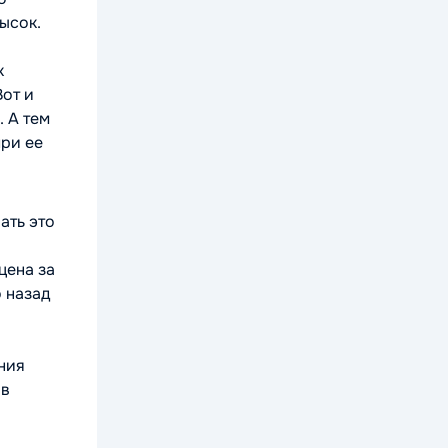
высок.
к
Вот и
. А тем
при ее
ать это
цена за
о назад
ния
 в