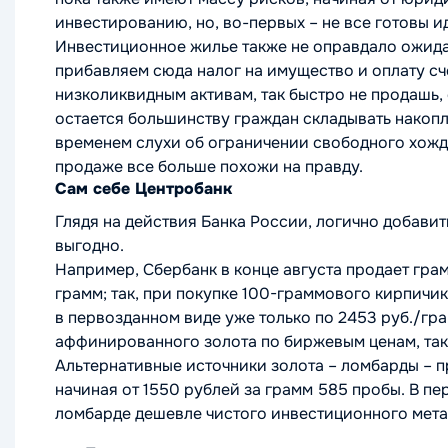
инвестированию, но, во-первых – не все готовы ид
Инвестиционное жилье также не оправдало ожидан
прибавляем сюда налог на имущество и оплату сче
низколиквидным активам, так быстро не продашь,
остается большинству граждан складывать накопле
временем слухи об ограничении свободного хожде
продаже все больше похожи на правду.
Сам себе Центробанк
Глядя на действия Банка России, логично добавить
выгодно.
Например, Сбербанк в конце августа продает грам
грамм; так, при покупке 100-граммового кирпичик
в первозданном виде уже только по 2453 руб./гр
аффинированного золота по биржевым ценам, так,
Альтернативные источники золота – ломбарды –
начиная от 1550 рублей за грамм 585 пробы. В пе
ломбарде дешевле чистого инвестиционного металл