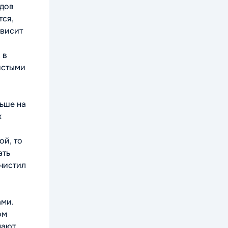
рдов
тся,
ависит
 в
истыми
льше на
х
ой, то
ать
очистил
ами.
ом
дают