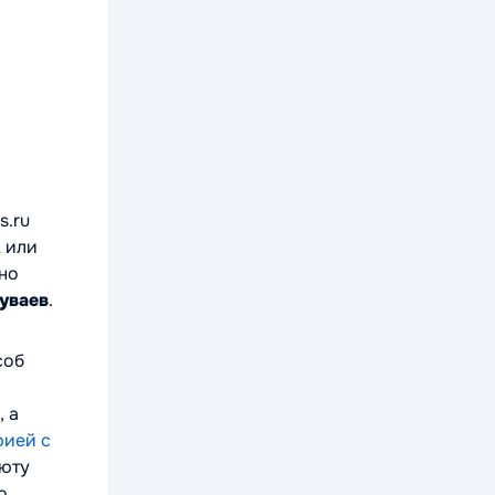
s.ru
А или
чно
уваев
.
соб
, а
рией с
люту
о