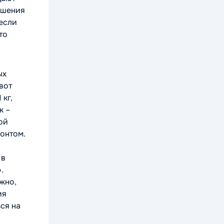
рашения
 если
то
ых
вот
 кг,
ж –
ой
контом.
 в
»
.
ожно,
ия
ся на