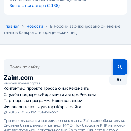
Все статьи автора (2986)
Главная
>
Новости
> В России зафиксировано снижение
темпов банкротств юридических лиц
Поиск
по
сайту
Zaim.com
18+
информационный портал
Контакты
О проекте
Пресса о нас
Реквизиты
Служба поддержки
Редакция и авторы
Реклама
Партнерская программа
Наши вакансии
Финансовые калькуляторы
Карта сайта
© 2015 - 2026 ИА "Займ.ком"
При использовании материалов ссылка на Zaim.com обязательна.
Система базы данных и каталог МФО, Ломбардов и КПК являются
интеллектуальной собственностью Zaim.com. Свидетельство о