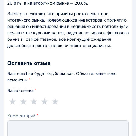
20,81%, а на вторичном рынке — 20,8%.
Эксперты считают, что причины роста лежат вне
ипотечного рынка. Колеблющихся инвесторов к принятию
решения об инвестировании в недвижимость подтолкнули
неясность с курсами валют, падение котировок фондового
рынка и, самое главное, все крепнущие ожидания
дальнейшего роста ставок, считают специалисты.
Оставить отзыв
Ваш email не будет опубликован. Обязательные поля
помечены
*
Ваша оценка
*
1
2
3
4
5
★
★
★
★
★
звезда
звезды
звезды
звезды
звёзд
Комментарий
*
—
—
—
—
—
ужасно
плохо
нормально
хорошо
отлично