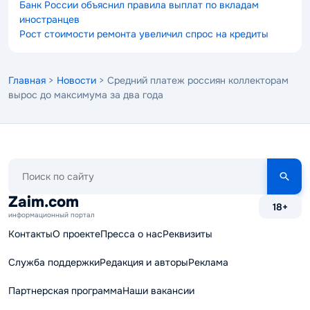
Банк России объяснил правила выплат по вкладам
иностранцев
Рост стоимости ремонта увеличил спрос на кредиты
Главная
>
Новости
> Средний платеж россиян коллекторам
вырос до максимума за два года
Поиск
по
сайту
Zaim.com
18+
информационный портал
Контакты
О проекте
Пресса о нас
Реквизиты
Служба поддержки
Редакция и авторы
Реклама
Партнерская программа
Наши вакансии