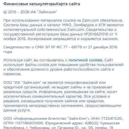
Финансовые калькуляторы
Карта сайта
© 2015 - 2026 ИА "Займ.ком"
При использовании материалов ссылка на Zaim.com обязательна.
Система базы данных и каталог МФО, Ломбардов и КПК являются
интеллектуальной собственностью Zaim.com. Свидетельство о
государственной регистрации базы данных №2016621516 от 11
ноября 2016. Копирование запрещается и охраняется законом.
Свидетельство о СМИ ЭЛ № ФС 77 - 68179 от 27 декабря 2016
года.
Используя сайт, вы соглашаетесь с
политикой cookies
. Сайт
использует файлы cookie для повышения удобства пользователей
и обеспечения должного уровня работоспособности сайта и
сервисов.
ООО "ИА "Займ.ком" не является микрофинансовой или
кредитной организацией, не выдает займы и не привлекает
денежных средств. Информация, размещенная на сайте, носит
исключительно ознакомительный характер. Все условия и
решения, касающиеся получения займов или кредитов,
принимаются непосредственно компаниями, предоставляющими
данные услуги.
ООО «Информационное Агентство "Займ.Ком"», ИНН: 7723411020,
ОГРН: 1157746900695. Юридический адрес: 428022, Чувашская
Республика, г. Чебоксары, ул. Гагарина Ю., зд. 55, помещ. 19