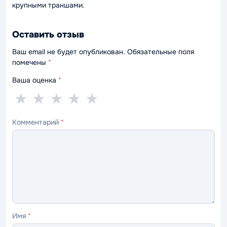
крупными траншами.
Оставить отзыв
Ваш email не будет опубликован. Обязательные поля
помечены
*
Ваша оценка
*
1
2
3
4
5
★
★
★
★
★
звезда
звезды
звезды
звезды
звёзд
Комментарий
*
—
—
—
—
—
ужасно
плохо
нормально
хорошо
отлично
Имя
*