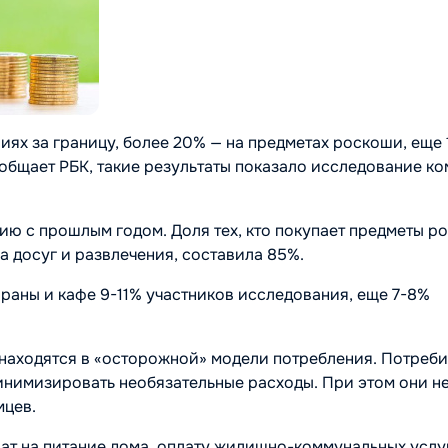
ях за границу, более 20% — на предметах роскоши, еще 
сообщает РБК, такие результаты показало исследование к
ию с прошлым годом. Доля тех, кто покупает предметы р
а досуг и развлечения, составила 85%.
раны и кафе 9-11% участников исследования, еще 7-8%
 находятся в «осторожной» модели потребления. Потреб
минимизировать необязательные расходы. При этом они н
мцев.
ат на питание дома, оплату жилищно-коммунальных услуг