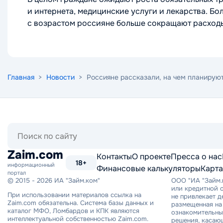
и интернета, медицинские услуги и лекарства. Бо
с возрастом россияне больше сокращают расходы 
Главная
>
Новости
> Россияне рассказали, на чем планирую
Поиск
по
сайту
Zaim.com
Контакты
О проекте
Пресса о нас
18+
информационный
Финансовые калькуляторы
Карта
портал
© 2015 - 2026 ИА "Займ.ком"
ООО "ИА "Займ.
или кредитной о
При использовании материалов ссылка на
не привлекает 
Zaim.com обязательна. Система базы данных и
размещенная на 
каталог МФО, Ломбардов и КПК являются
ознакомительный
интеллектуальной собственностью Zaim.com.
решения, касаю