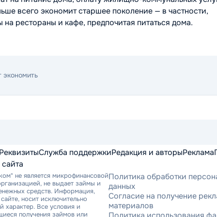
льше всего экономит старшее поколение — в частности,
на рестораны и кафе, предпочитая питаться дома.
т экономить
Реквизиты
Служба поддержки
Редакция и авторы
Реклама
 сайта
ком" не является микрофинансовой
Политика обработки персон
рганизацией, не выдает займы и
данных
денежных средств. Информация,
Согласие на получение рек
сайте, носит исключительно
материалов
 характер. Все условия и
щиеся получения займов или
Политика использования фа