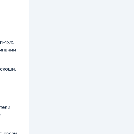
11-13%
омпании
оскоши,
ители
е
, связи