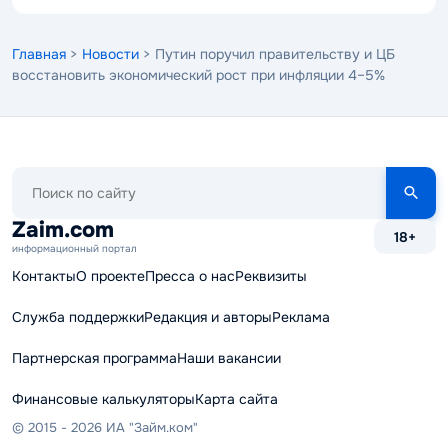
Главная
>
Новости
> Путин поручил правительству и ЦБ
восстановить экономический рост при инфляции 4–5%
Поиск
по
сайту
Zaim.com
18+
информационный портал
Контакты
О проекте
Пресса о нас
Реквизиты
Служба поддержки
Редакция и авторы
Реклама
Партнерская программа
Наши вакансии
Финансовые калькуляторы
Карта сайта
© 2015 - 2026 ИА "Займ.ком"