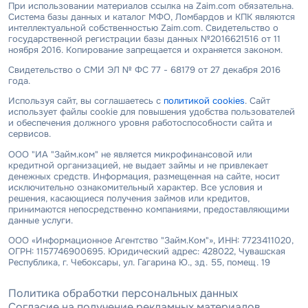
При использовании материалов ссылка на Zaim.com обязательна.
Система базы данных и каталог МФО, Ломбардов и КПК являются
интеллектуальной собственностью Zaim.com. Свидетельство о
государственной регистрации базы данных №2016621516 от 11
ноября 2016. Копирование запрещается и охраняется законом.
Свидетельство о СМИ ЭЛ № ФС 77 - 68179 от 27 декабря 2016
года.
Используя сайт, вы соглашаетесь с
политикой cookies
. Сайт
использует файлы cookie для повышения удобства пользователей
и обеспечения должного уровня работоспособности сайта и
сервисов.
ООО "ИА "Займ.ком" не является микрофинансовой или
кредитной организацией, не выдает займы и не привлекает
денежных средств. Информация, размещенная на сайте, носит
исключительно ознакомительный характер. Все условия и
решения, касающиеся получения займов или кредитов,
принимаются непосредственно компаниями, предоставляющими
данные услуги.
ООО «Информационное Агентство "Займ.Ком"», ИНН: 7723411020,
ОГРН: 1157746900695. Юридический адрес: 428022, Чувашская
Республика, г. Чебоксары, ул. Гагарина Ю., зд. 55, помещ. 19
Политика обработки персональных данных
Согласие на получение рекламных материалов