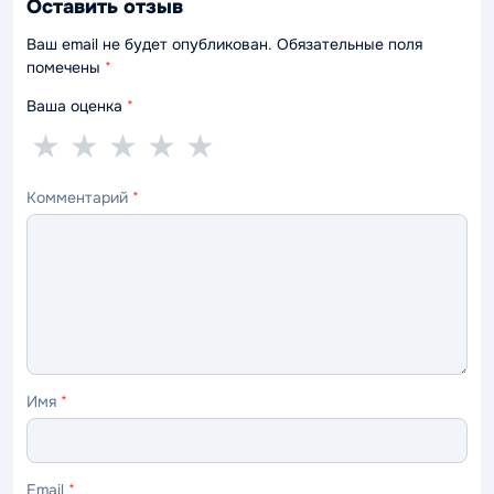
Оставить отзыв
Ваш email не будет опубликован. Обязательные поля
помечены
*
Ваша оценка
*
1
2
3
4
5
★
★
★
★
★
звезда
звезды
звезды
звезды
звёзд
Комментарий
*
—
—
—
—
—
ужасно
плохо
нормально
хорошо
отлично
Имя
*
Email
*