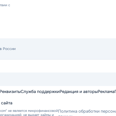
твии с
в России
Реквизиты
Служба поддержки
Редакция и авторы
Реклама
 сайта
ком" не является микрофинансовой
Политика обработки персон
рганизацией, не выдает займы и