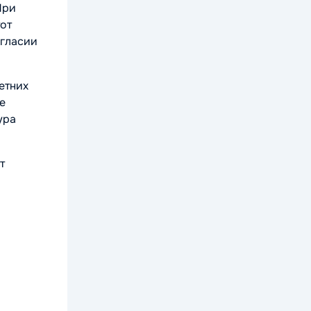
При
тот
огласии
етних
е
ура
т