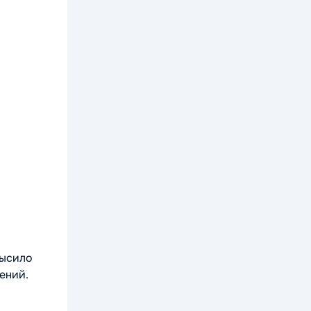
высило
ений.