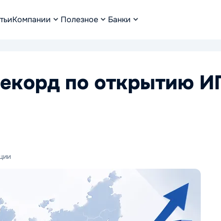
тьи
Компании
Полезное
Банки
екорд по открытию И
ции