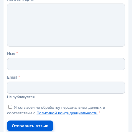
—
—
—
—
—
ужасно
плохо
нормально
хорошо
отлично
Имя
*
Email
*
Не публикуется.
Я согласен на обработку персональных данных в
соответствии с
Политикой конфиденциальности
*
Отправить отзыв