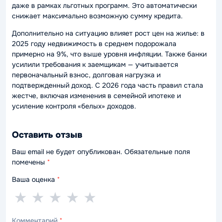
даже в рамках льготных программ. Это автоматически
снижает максимально возможную сумму кредита.
Дополнительно на ситуацию влияет рост цен на жилье: в
2025 году недвижимость в среднем подорожала
примерно на 9%, что выше уровня инфляции. Также банки
усилили требования к заемщикам — учитывается
первоначальный взнос, долговая нагрузка и
подтвержденный доход. С 2026 года часть правил стала
жестче, включая изменения в семейной ипотеке и
усиление контроля «белых» доходов.
Оставить отзыв
Ваш email не будет опубликован. Обязательные поля
помечены
*
Ваша оценка
*
1
2
3
4
5
★
★
★
★
★
звезда
звезды
звезды
звезды
звёзд
Комментарий
*