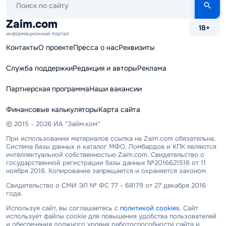
по
сайту
Zaim.com
18+
информационный портал
Контакты
О проекте
Пресса о нас
Реквизиты
Служба поддержки
Редакция и авторы
Реклама
Партнерская программа
Наши вакансии
Финансовые калькуляторы
Карта сайта
© 2015 - 2026 ИА "Займ.ком"
При использовании материалов ссылка на Zaim.com обязательна.
Система базы данных и каталог МФО, Ломбардов и КПК являются
интеллектуальной собственностью Zaim.com. Свидетельство о
государственной регистрации базы данных №2016621516 от 11
ноября 2016. Копирование запрещается и охраняется законом.
Свидетельство о СМИ ЭЛ № ФС 77 - 68179 от 27 декабря 2016
года.
Используя сайт, вы соглашаетесь с
политикой cookies
. Сайт
использует файлы cookie для повышения удобства пользователей
и обеспечения должного уровня работоспособности сайта и