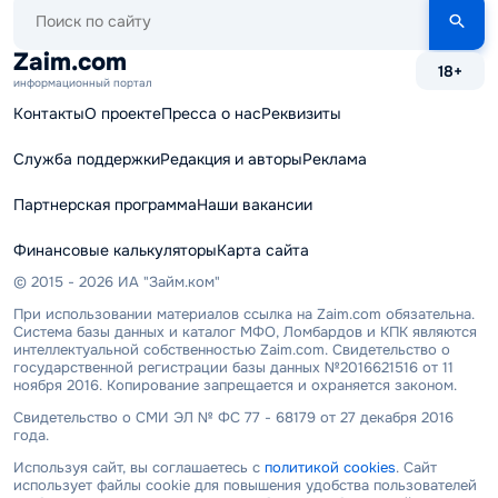
Поиск
по
сайту
Zaim.com
18+
информационный портал
Контакты
О проекте
Пресса о нас
Реквизиты
Служба поддержки
Редакция и авторы
Реклама
Партнерская программа
Наши вакансии
Финансовые калькуляторы
Карта сайта
© 2015 - 2026 ИА "Займ.ком"
При использовании материалов ссылка на Zaim.com обязательна.
Система базы данных и каталог МФО, Ломбардов и КПК являются
интеллектуальной собственностью Zaim.com. Свидетельство о
государственной регистрации базы данных №2016621516 от 11
ноября 2016. Копирование запрещается и охраняется законом.
Свидетельство о СМИ ЭЛ № ФС 77 - 68179 от 27 декабря 2016
года.
Используя сайт, вы соглашаетесь с
политикой cookies
. Сайт
использует файлы cookie для повышения удобства пользователей