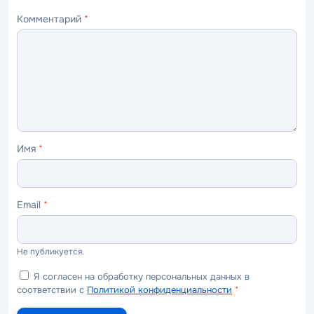
звезда
звезды
звезды
звезды
звёзд
Комментарий
*
—
—
—
—
—
ужасно
плохо
нормально
хорошо
отлично
Имя
*
Email
*
Не публикуется.
Я согласен на обработку персональных данных в
соответствии с
Политикой конфиденциальности
*