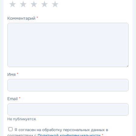
1
2
3
4
5
★
★
★
★
★
звезда
звезды
звезды
звезды
звёзд
Комментарий
*
—
—
—
—
—
ужасно
плохо
нормально
хорошо
отлично
Имя
*
Email
*
Не публикуется.
Я согласен на обработку персональных данных в
соответствии с
Политикой конфиденциальности
*