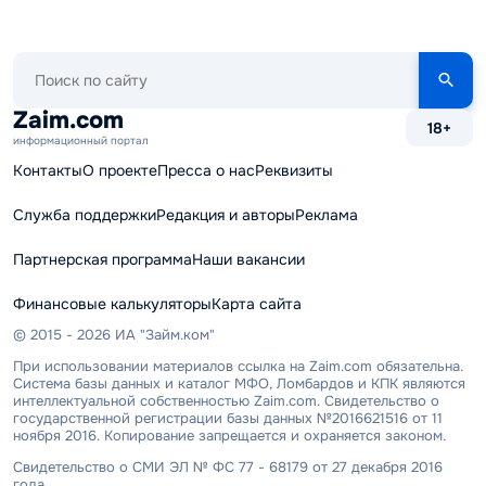
Поиск
по
сайту
Zaim.com
18+
информационный портал
Контакты
О проекте
Пресса о нас
Реквизиты
Служба поддержки
Редакция и авторы
Реклама
Партнерская программа
Наши вакансии
Финансовые калькуляторы
Карта сайта
© 2015 - 2026 ИА "Займ.ком"
При использовании материалов ссылка на Zaim.com обязательна.
Система базы данных и каталог МФО, Ломбардов и КПК являются
интеллектуальной собственностью Zaim.com. Свидетельство о
государственной регистрации базы данных №2016621516 от 11
ноября 2016. Копирование запрещается и охраняется законом.
Свидетельство о СМИ ЭЛ № ФС 77 - 68179 от 27 декабря 2016
года.