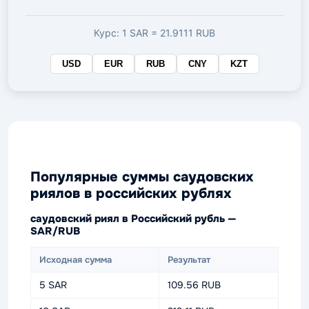
валюте
Курс: 1 SAR = 21.9111 RUB
USD
EUR
RUB
CNY
KZT
Популярные суммы саудовских
риялов в российских рублях
саудовский риял в Российский рубль —
SAR/RUB
Исходная сумма
Результат
5 SAR
109.56 RUB