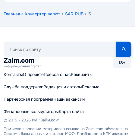
Главная
>
Конвертер валют
>
SAR-RUB
> 5
Поиск
по
сайту
Zaim.com
18+
информационный портал
Контакты
О проекте
Пресса о нас
Реквизиты
Служба поддержки
Редакция и авторы
Реклама
Партнерская программа
Наши вакансии
Финансовые калькуляторы
Карта сайта
© 2015 - 2026 ИА "Займ.ком"
При использовании материалов ссылка на Zaim.com обязательна.
Система базы данных и каталог МФО, Ломбардов и КПК являются