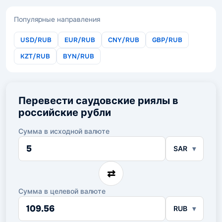
Популярные направления
USD/RUB
EUR/RUB
CNY/RUB
GBP/RUB
KZT/RUB
BYN/RUB
Перевести саудовские риялы в
российские рубли
Сумма в исходной валюте
Сумма
SAR
в
исходной
валюте
⇄
Сумма в целевой валюте
Сумма
RUB
в
целевой