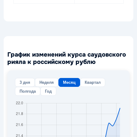
График изменений курса саудовского
рияла к российскому рублю
3 дня
Неделя
Месяц
Квартал
Полгода
Год