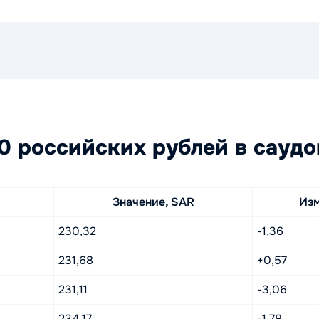
 российских рублей в саудо
Значение, SAR
Из
230,32
-1,36
231,68
+0,57
231,11
-3,06
234,17
-1,78