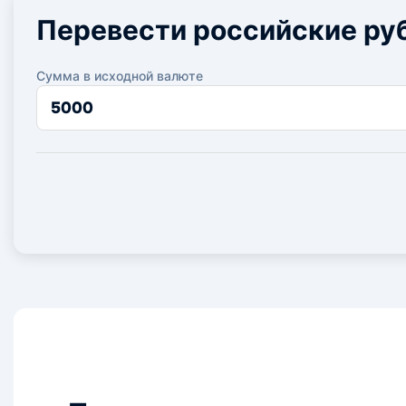
Перевести российские руб
Сумма в исходной валюте
Сумма
в
исходной
валюте