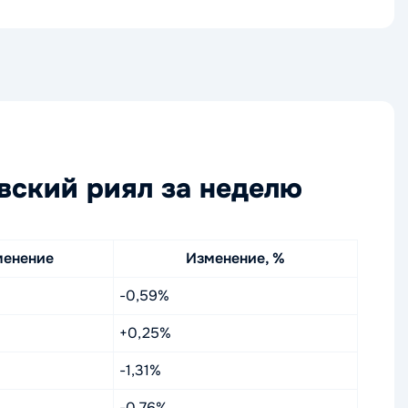
вский риял за неделю
менение
Изменение, %
-0,59%
+0,25%
-1,31%
-0,76%