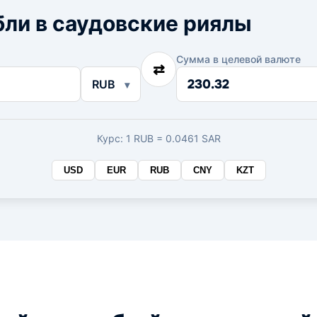
ли в саудовские риялы
Сумма в целевой валюте
⇄
Сумма
RUB
в
целевой
валюте
Курс: 1 RUB = 0.0461 SAR
USD
EUR
RUB
CNY
KZT