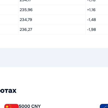
235,96
+1,16
234,79
-1,48
236,27
-1,98
лютах
5000 CNY