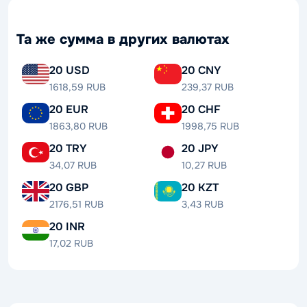
Та же сумма в других валютах
20 USD
20 CNY
1618,59 RUB
239,37 RUB
20 EUR
20 CHF
1863,80 RUB
1998,75 RUB
20 TRY
20 JPY
34,07 RUB
10,27 RUB
20 GBP
20 KZT
2176,51 RUB
3,43 RUB
20 INR
17,02 RUB