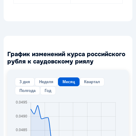
График изменений курса российского
рубля к саудовскому риялу
3 дня
Неделя
Месяц
Квартал
Полгода
Год