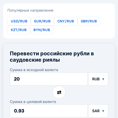
Популярные направления
USD/RUB
EUR/RUB
CNY/RUB
GBP/RUB
KZT/RUB
BYN/RUB
Перевести российские рубли в
саудовские риялы
Сумма в исходной валюте
Сумма
RUB
в
исходной
валюте
⇄
Сумма в целевой валюте
Сумма
SAR
в
целевой