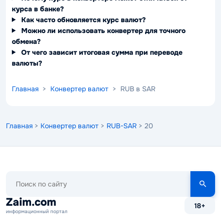
курса в банке?
Как часто обновляется курс валют?
Можно ли использовать конвертер для точного
обмена?
От чего зависит итоговая сумма при переводе
валюты?
Главная
>
Конвертер валют
> RUB в SAR
Главная
>
Конвертер валют
>
RUB-SAR
> 20
Поиск
по
сайту
Zaim.com
18+
информационный портал