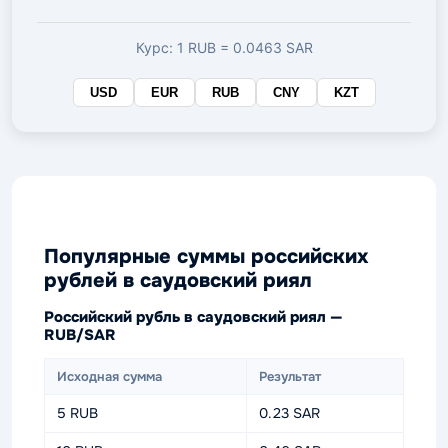
валюте
Курс: 1 RUB = 0.0463 SAR
USD
EUR
RUB
CNY
KZT
Популярные суммы российских
рублей в саудовский риял
Российский рубль в саудовский риял —
RUB/SAR
Исходная сумма
Результат
5 RUB
0.23 SAR