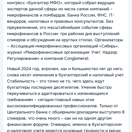
конгресс «Бухгалтер МФО», который собрал ведущих
экспертов данной сферы из числа самих компаний –
микрофинансов и ломбардов, Банка России, ФНС, IT-
вендоров, налоговых и правовых консультантов. Без
преувеличения, это масштабнейшее событие сферы
микрофинансов в России: три рабочих дня выступлений
спикеров и обсуждения на круглых столах. Организаторы
– Ассоциация микрофинансовых организаций «Сибирь»,
журнал «Микрофинансовые организации: Учет. Надзор.
Регулирование» и компания Conglomerat.
Новый 2024 год, впрочем, как и большинство лет до него,
снова несет изменения в бухгалтерский и налоговый учет.
Стабильность – это точно не то, чего здесь ждут
бухгалтеры последнее десятилетие. Умение быстро
переучиваться и адаптироваться к изменяющимся
требованиям – сегодня главный навык этих
высококвалифицированных профессионалов. Только от
Центрального банка с обширными докладами выступило 8
спикеров, что очень много – как ни на одном другом
финансовом форуме. Очевидно, именно в бухгалтерском
и налоговом учете кроются основные трудности и риски