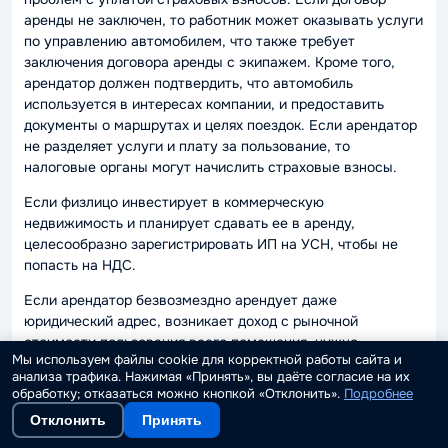
аренды не заключен, то работник может оказывать услуги
по управлению автомобилем, что также требует
заключения договора аренды с экипажем. Кроме того,
арендатор должен подтвердить, что автомобиль
используется в интересах компании, и предоставить
документы о маршрутах и целях поездок. Если арендатор
не разделяет услуги и плату за пользование, то
налоговые органы могут начислить страховые взносы.
Если физлицо инвестирует в коммерческую
недвижимость и планирует сдавать ее в аренду,
целесообразно зарегистрировать ИП на УСН, чтобы не
попасть на НДС.
Если арендатор безвозмездно арендует даже
юридический адрес, возникает доход с рыночной
стоимости пользования всего помещения, нужно
Мы используем файлы cookie для корректной работы сайта и
озаботиться этим вопросом и снять «хоть 3 сантиметра».
анализа трафика. Нажимая «Принять», вы даёте согласие на их
обработку; отказаться можно кнопкой «Отклонить».
Подробнее
ВЫВОДЫ
Отклонить
Принять
Регуляторная и надзорная среда стремительно меняется,
опираясь на цифровые технологии. Как раньше уже не