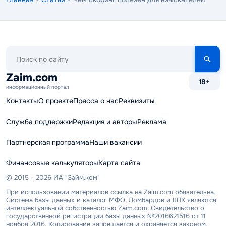
Поиск
по
сайту
Zaim.com
18+
информационный портал
Контакты
О проекте
Пресса о нас
Реквизиты
Служба поддержки
Редакция и авторы
Реклама
Партнерская программа
Наши вакансии
Финансовые калькуляторы
Карта сайта
© 2015 - 2026 ИА "Займ.ком"
При использовании материалов ссылка на Zaim.com обязательна.
Система базы данных и каталог МФО, Ломбардов и КПК являются
интеллектуальной собственностью Zaim.com. Свидетельство о
государственной регистрации базы данных №2016621516 от 11
ноября 2016. Копирование запрещается и охраняется законом.