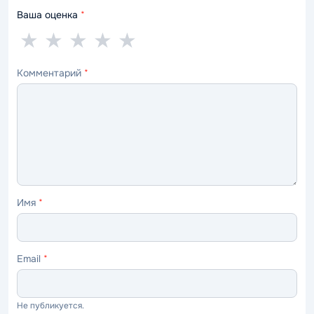
Ваша оценка
*
1
2
3
4
5
★
★
★
★
★
звезда
звезды
звезды
звезды
звёзд
Комментарий
*
—
—
—
—
—
ужасно
плохо
нормально
хорошо
отлично
Имя
*
Email
*
Не публикуется.