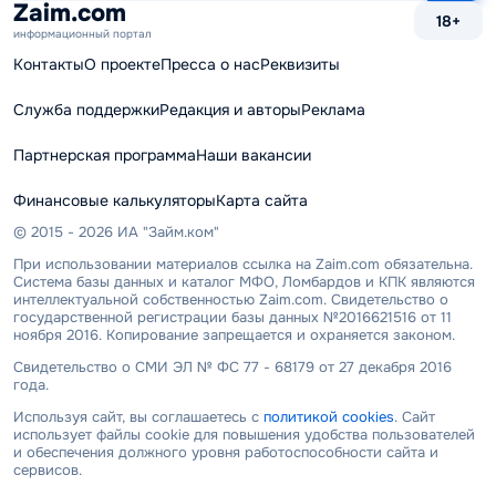
Zaim.com
18+
информационный портал
Контакты
О проекте
Пресса о нас
Реквизиты
Служба поддержки
Редакция и авторы
Реклама
Партнерская программа
Наши вакансии
Финансовые калькуляторы
Карта сайта
© 2015 - 2026 ИА "Займ.ком"
При использовании материалов ссылка на Zaim.com обязательна.
Система базы данных и каталог МФО, Ломбардов и КПК являются
интеллектуальной собственностью Zaim.com. Свидетельство о
государственной регистрации базы данных №2016621516 от 11
ноября 2016. Копирование запрещается и охраняется законом.
Свидетельство о СМИ ЭЛ № ФС 77 - 68179 от 27 декабря 2016
года.
Используя сайт, вы соглашаетесь с
политикой cookies
. Сайт
использует файлы cookie для повышения удобства пользователей
и обеспечения должного уровня работоспособности сайта и
сервисов.