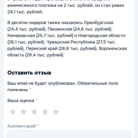
ежемесячного платежа на 2 тыс. рублей, он стал равен
24,1 тыс. рублей.
В десятке лидеров также оказались Оренбургская
(24,4 тыс. рублей), Пензенская (24,6 тыс. рублей),
Кемеровская (25,7 тыс. рублей) и Новгородская области
(26,1 тыс. рублей), Чувашская Республика (27,5 тыс.
рублей), Пермский край (28,8 тыс. рублей), Воронежская
область (29,4 тыс. рублей).
Оставить отзыв
Ваш email не будет опубликован. Обязательные поля
помечены
*
Ваша оценка
*
1
2
3
4
5
★
★
★
★
★
звезда
звезды
звезды
звезды
звёзд
Комментарий
*
—
—
—
—
—