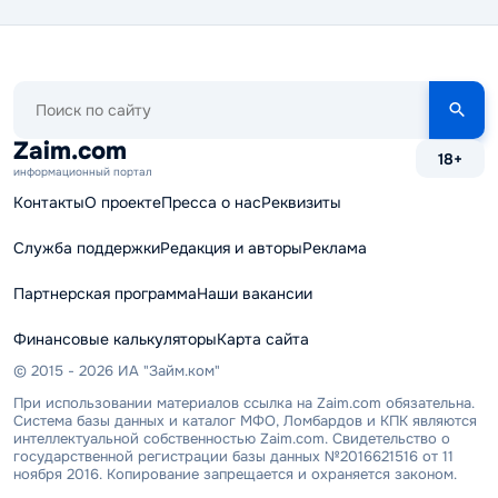
Поиск
по
сайту
Zaim.com
18+
информационный портал
Контакты
О проекте
Пресса о нас
Реквизиты
Служба поддержки
Редакция и авторы
Реклама
Партнерская программа
Наши вакансии
Финансовые калькуляторы
Карта сайта
© 2015 - 2026 ИА "Займ.ком"
При использовании материалов ссылка на Zaim.com обязательна.
Система базы данных и каталог МФО, Ломбардов и КПК являются
интеллектуальной собственностью Zaim.com. Свидетельство о
государственной регистрации базы данных №2016621516 от 11
ноября 2016. Копирование запрещается и охраняется законом.