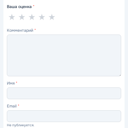
Ваша оценка
*
1
2
3
4
5
★
★
★
★
★
звезда
звезды
звезды
звезды
звёзд
Комментарий
*
—
—
—
—
—
ужасно
плохо
нормально
хорошо
отлично
Имя
*
Email
*
Не публикуется.