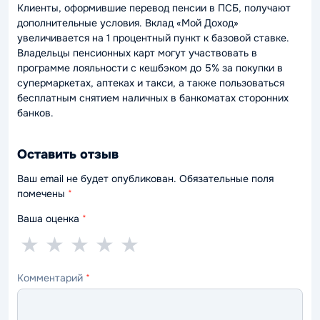
Клиенты, оформившие перевод пенсии в ПСБ, получают
дополнительные условия. Вклад «Мой Доход»
увеличивается на 1 процентный пункт к базовой ставке.
Владельцы пенсионных карт могут участвовать в
программе лояльности с кешбэком до 5% за покупки в
супермаркетах, аптеках и такси, а также пользоваться
бесплатным снятием наличных в банкоматах сторонних
банков.
Оставить отзыв
Ваш email не будет опубликован. Обязательные поля
помечены
*
Ваша оценка
*
1
2
3
4
5
★
★
★
★
★
звезда
звезды
звезды
звезды
звёзд
Комментарий
*
—
—
—
—
—
ужасно
плохо
нормально
хорошо
отлично