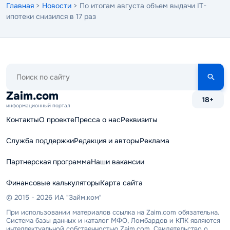
Главная
>
Новости
> По итогам августа объем выдачи IT-
ипотеки снизился в 17 раз
Поиск
по
сайту
Zaim.com
18+
информационный портал
Контакты
О проекте
Пресса о нас
Реквизиты
Служба поддержки
Редакция и авторы
Реклама
Партнерская программа
Наши вакансии
Финансовые калькуляторы
Карта сайта
© 2015 - 2026 ИА "Займ.ком"
При использовании материалов ссылка на Zaim.com обязательна.
Система базы данных и каталог МФО, Ломбардов и КПК являются
интеллектуальной собственностью Zaim.com. Свидетельство о