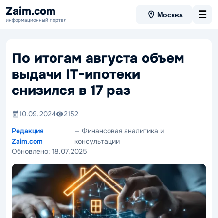
Zaim.com
☰
Москва
информационный портал
По итогам августа объем
выдачи IT-ипотеки
снизился в 17 раз
10.09.2024
2152
Редакция
— Финансовая аналитика и
Zaim.com
консультации
Обновлено:
18.07.2025