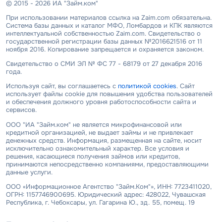
© 2015 - 2026 ИА "Займ.ком"
При использовании материалов ссылка на Zaim.com обязательна.
Система базы данных и каталог МФО, Ломбардов и КПК являются
интеллектуальной собственностью Zaim.com. Свидетельство о
государственной регистрации базы данных №2016621516 от 11
ноября 2016. Копирование запрещается и охраняется законом.
Свидетельство о СМИ ЭЛ № ФС 77 - 68179 от 27 декабря 2016
года.
Используя сайт, вы соглашаетесь с
политикой cookies
. Сайт
использует файлы cookie для повышения удобства пользователей
и обеспечения должного уровня работоспособности сайта и
сервисов.
ООО "ИА "Займ.ком" не является микрофинансовой или
кредитной организацией, не выдает займы и не привлекает
денежных средств. Информация, размещенная на сайте, носит
исключительно ознакомительный характер. Все условия и
решения, касающиеся получения займов или кредитов,
принимаются непосредственно компаниями, предоставляющими
данные услуги.
ООО «Информационное Агентство "Займ.Ком"», ИНН: 7723411020,
ОГРН: 1157746900695. Юридический адрес: 428022, Чувашская
Республика, г. Чебоксары, ул. Гагарина Ю., зд. 55, помещ. 19