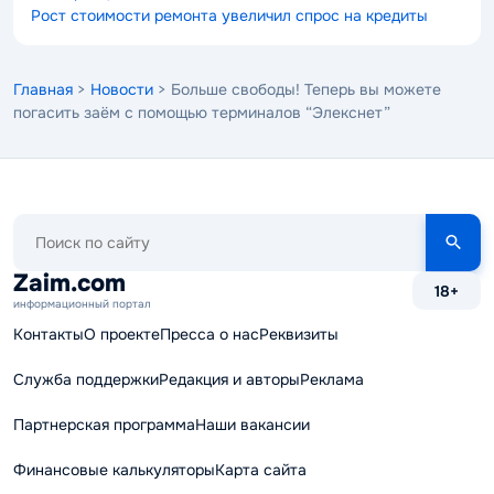
Рост стоимости ремонта увеличил спрос на кредиты
Главная
>
Новости
> Больше свободы! Теперь вы можете
погасить заём с помощью терминалов “Элекснет”
Поиск
по
сайту
Zaim.com
18+
информационный портал
Контакты
О проекте
Пресса о нас
Реквизиты
Служба поддержки
Редакция и авторы
Реклама
Партнерская программа
Наши вакансии
Финансовые калькуляторы
Карта сайта