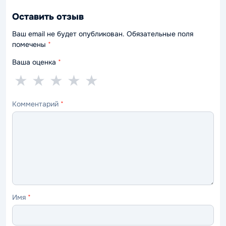
Оставить отзыв
Ваш email не будет опубликован. Обязательные поля
помечены
*
Ваша оценка
*
1
2
3
4
5
★
★
★
★
★
звезда
звезды
звезды
звезды
звёзд
Комментарий
*
—
—
—
—
—
ужасно
плохо
нормально
хорошо
отлично
Имя
*