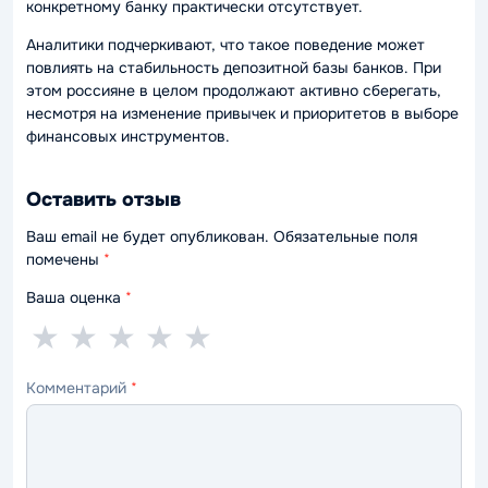
конкретному банку практически отсутствует.
Аналитики подчеркивают, что такое поведение может
повлиять на стабильность депозитной базы банков. При
этом россияне в целом продолжают активно сберегать,
несмотря на изменение привычек и приоритетов в выборе
финансовых инструментов.
Оставить отзыв
Ваш email не будет опубликован. Обязательные поля
помечены
*
Ваша оценка
*
1
2
3
4
5
★
★
★
★
★
звезда
звезды
звезды
звезды
звёзд
Комментарий
*
—
—
—
—
—
ужасно
плохо
нормально
хорошо
отлично