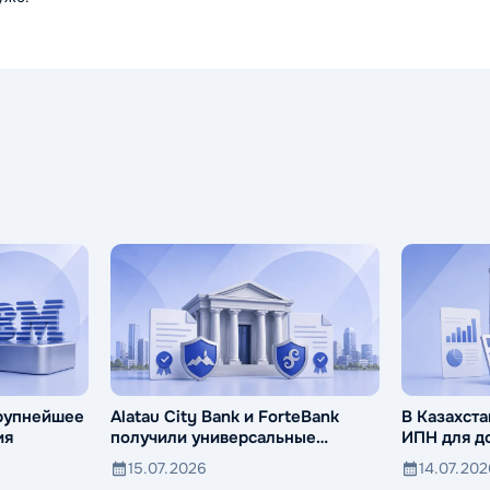
крупнейшее
Alatau City Bank и ForteBank
В Казахста
ия
получили универсальные
ИПН для д
лицензии
активов
15.07.2026
14.07.20