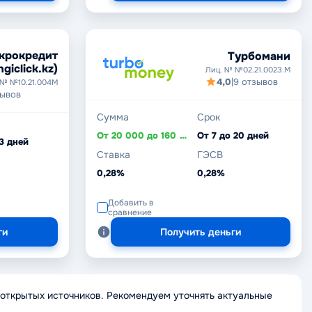
крокредит
Турбомани
ngiclick.kz)
Лиц. № №02.21.0023.M
4,0
|
9 отзывов
 № №10.21.004М
зывов
Сумма
Срок
От 20 000 до 160 500 ₸
От 7 до 20 дней
 3 дней
Ставка
ГЭСВ
0,28%
0,28%
Добавить в
сравнение
ги
Получить деньги
открытых источников. Рекомендуем уточнять актуальные