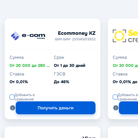
Ecommoney KZ
БИН БИН: 231040013932
Сумма
Срок
Сумма
От 20 000 до 280 000 ₸
От 1 до 30 дней
Ставка
ГЭСВ
Ставка
От 0,01%
До 46%
От 0,01% до
Добавить в
Добавить в
сравнение
сравнение
Получить деньги