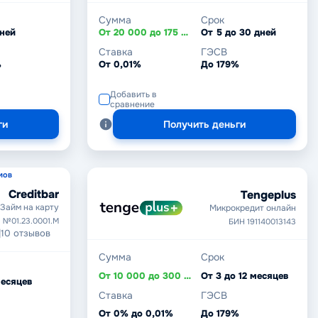
Сумма
Срок
дней
От 20 000 до 175 000 ₸
От 5 до 30 дней
Ставка
ГЭСВ
%
От 0,01%
До 179%
Добавить в
сравнение
ги
Получить деньги
мов
Creditbar
Tengeplus
Займ на карту
Микрокредит онлайн
 №01.23.0001.M
БИН 191140013143
|
10 отзывов
Сумма
Срок
От 10 000 до 300 000 ₸
От 3 до 12 месяцев
месяцев
Ставка
ГЭСВ
От 0% до 0,01%
До 179%