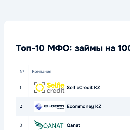
Топ-10 МФО: займы на 10
№
Компания
SelfieCredit KZ
1
Ecommoney KZ
2
Qanat
3