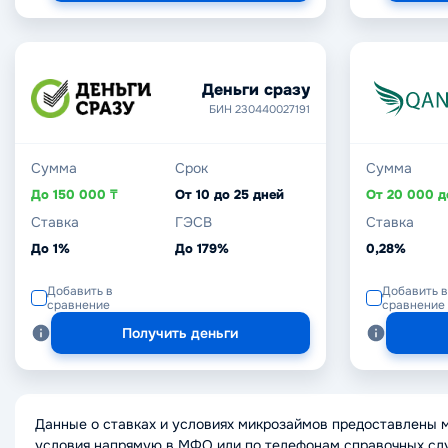
Деньги сразу
БИН 230440027191
Сумма
Срок
Сумма
До 150 000 ₸
От 10 до 25 дней
Ставка
ГЭСВ
Ставка
До 1%
До 179%
0,28%
Добавить в
Добавить в
сравнение
сравнение
Получить деньги
Данные о ставках и условиях микрозаймов предоставлены 
условия напрямую в МФО или по телефонам справочных сл