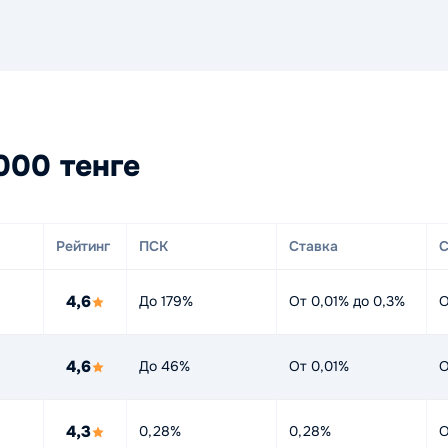
000 тенге
Рейтинг
ПСК
Ставка
С
4,6
До 179%
От 0,01% до 0,3%
О
4,6
До 46%
От 0,01%
О
4,3
0,28%
0,28%
О