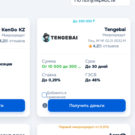
До 300 000 ₸
Tengebai
KenGo KZ
Микрокредит
Микрокредит
4,2
|
6 отзывов
Лиц. № № 02.21.0032.М
4,2
|
5 отзывов
Сумма
Срок
есяцев
От 10 000 до 300 000 ₸
До 30 дней
Ставка
ГЭСВ
До 0,29%
До 46%
Добавить в
сравнение
ги
Получить деньги
Первый микрокредит от 0,01%