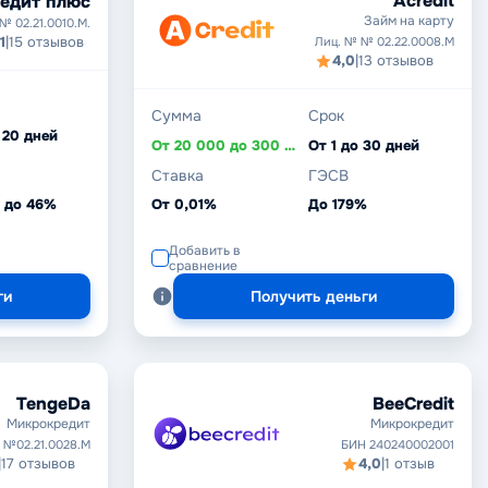
Acredit
едит плюс
Займ на карту
№ 02.21.0010.M.
1
|
15 отзывов
Лиц. № № 02.22.0008.М
4,0
|
13 отзывов
Сумма
Срок
 20 дней
От 20 000 до 300 000 ₸
От 1 до 30 дней
Ставка
ГЭСВ
% до 46%
От 0,01%
До 179%
Добавить в
сравнение
ги
Получить деньги
TengeDa
BeeCredit
Микрокредит
Микрокредит
 №02.21.0028.M
БИН 240240002001
|
17 отзывов
4,0
|
1 отзыв