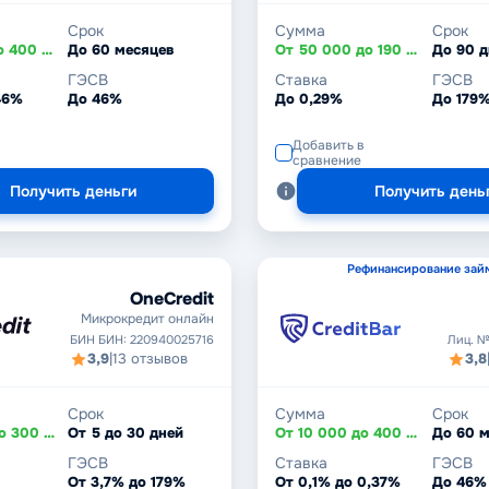
Срок
Сумма
Срок
От 10 000 до 400 000 ₸
До 60 месяцев
От 50 000 до 190 000 ₸
До 90 
ГЭСВ
Ставка
ГЭСВ
46%
До 46%
До 0,29%
До 179
Добавить в
сравнение
Получить деньги
Получить день
Рефинансирование зай
OneCredit
Микрокредит онлайн
БИН БИН: 220940025716
Лиц. №
3,9
|
13 отзывов
3,8
Срок
Сумма
Срок
От 20 000 до 300 000 ₸
От 5 до 30 дней
От 10 000 до 400 000 ₸
До 60 
ГЭСВ
Ставка
ГЭСВ
От 3,7% до 179%
От 0,1% до 0,37%
До 46%