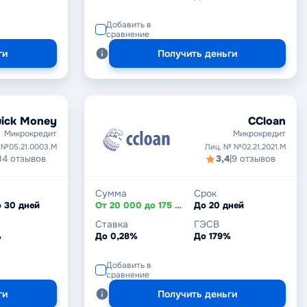
Добавить в
сравнение
ги
Получить деньги
ick Money
CCloan
Микрокредит
Микрокредит
 №05.21.0003.М
Лиц. № №02.21.2021.М
14 отзывов
3,4
|
9 отзывов
Сумма
Срок
о 30 дней
От 20 000 до 175 000 ₸
До 20 дней
Ставка
ГЭСВ
%
До 0,28%
До 179%
Добавить в
сравнение
ги
Получить деньги