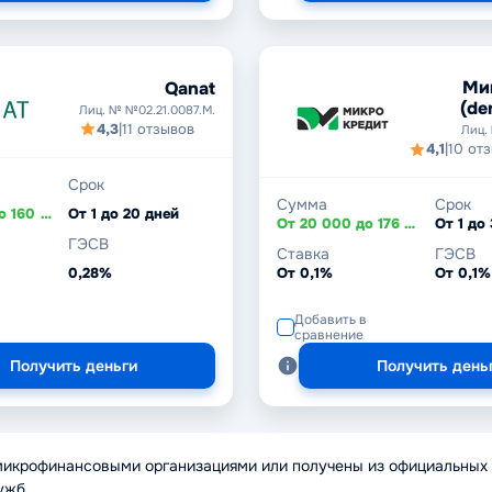
Ми
Qanat
(de
Лиц. № №02.21.0087.М.
4,3
|
11 отзывов
Лиц.
4,1
|
10 от
Срок
Сумма
Срок
От 20 000 до 160 500 ₸
От 1 до 20 дней
От 20 000 до 176 000 ₸
От 1 до
ГЭСВ
Ставка
ГЭСВ
0,28%
От 0,1%
От 0,1%
Добавить в
сравнение
Получить деньги
Получить день
микрофинансовыми организациями или получены из официальных 
ужб.