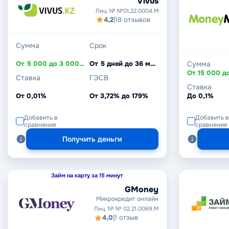
Vivus
Лиц. № №01.22.0004.M
4,2
|
18 отзывов
Сумма
Срок
От 5 000 до 3 000 000 ₸
От 5 дней до 36 месяцев
Сумма
Ставка
ГЭСВ
Ставка
От 0,01%
От 3,72% до 179%
До 0,1%
Добавить в
Добавить в
сравнение
сравнение
Получить деньги
Займ на карту за 15 минут
GMoney
Микрокредит онлайн
Лиц. № № 02.21.0069.M
4,0
|
1 отзыв