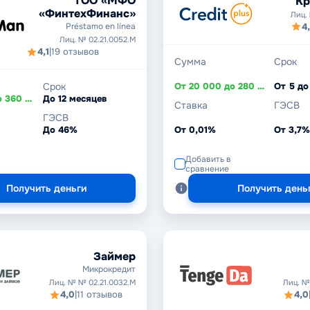
ТОО «МФО
Кр
«ФинтехФинанс»
Лиц. 
4,
Préstamo en línea
Лиц. № 02.21.0052.М
4,1
|
19 отзывов
Сумма
Срок
Срок
От 20 000 до 280 000 ₸
От 5 до
От 15 000 до 360 000 ₸
До 12 месяцев
Ставка
ГЭСВ
ГЭСВ
До 46%
От 0,01%
От 3,7
Добавить в
сравнение
Получить деньги
Получить день
Займер
Микрокредит
Лиц. № № 02.21.0032.М
Лиц. №
4,0
|
11 отзывов
4,0