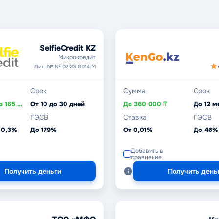
SelfieCredit KZ
Микрокредит
Лиц. № № 02.23.0014.М
Срок
Сумма
Срок
От 20 000 до 165 000 ₸
От 10 до 30 дней
До 360 000 ₸
До 12 м
ГЭСВ
Ставка
ГЭСВ
 0,3%
До 179%
От 0,01%
До 46%
Добавить в
сравнение
Получить деньги
Получить день