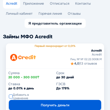
Acredit
Приложение
Отписаться
Контакты
Личный кабинет
Горячая линия
Отзывы
Я представитель организации
Займы МФО Acredit
Первый микрокредит от 0,01%
Acredit
Acredit
Лиц. № № 02.22.0008.М
4,0
|
13 отзывов
Сумма
Срок
20 000 - 300 000₸
до 30 дней
Ставка
ГЭСВ
до 0.01% в день
До 179%
Добавить в
сравнение
Получить деньги