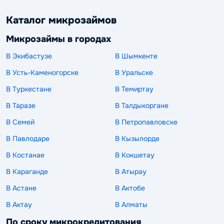
Каталог микрозаймов
Микрозаймы в городах
В Экибастузе
В Шымкенте
В Усть-Каменогорске
В Уральске
В Туркестане
В Темиртау
В Таразе
В Талдыкоргане
В Семей
В Петропавловске
В Павлодаре
В Кызылорде
В Костанае
В Кокшетау
В Караганде
В Атырау
В Астане
В Актобе
В Актау
В Алматы
По сроку микрокредитования