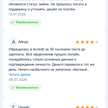
обновился статус займа. Не пришлось писать в
поддержку и уточнять, дошёл ли платёж.
13.07.2026
Верифицирован
А
Айнур
4,0
rating
Обращалась в Acredit за 30 тысячами тенге до
зарплаты. Всё оформление прошло онлайн,
понадобились только основные данные и
подтверждение личности. Деньги перевели в тот же
день. Ничего необычного не заметила, обычный
микрокредит, который лучше возвращать без
Читать далее
задержек.
09.07.2026
Верифицирован
Г
Гаухар