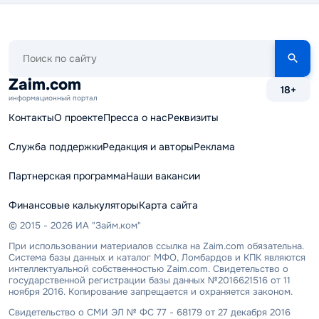
Поиск
по
сайту
Zaim.com
18+
информационный портал
Контакты
О проекте
Пресса о нас
Реквизиты
Служба поддержки
Редакция и авторы
Реклама
Партнерская программа
Наши вакансии
Финансовые калькуляторы
Карта сайта
© 2015 - 2026 ИА "Займ.ком"
При использовании материалов ссылка на Zaim.com обязательна.
Система базы данных и каталог МФО, Ломбардов и КПК являются
интеллектуальной собственностью Zaim.com. Свидетельство о
государственной регистрации базы данных №2016621516 от 11
ноября 2016. Копирование запрещается и охраняется законом.
Свидетельство о СМИ ЭЛ № ФС 77 - 68179 от 27 декабря 2016