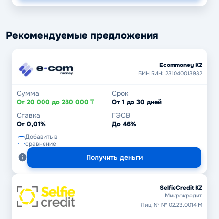
Рекомендуемые предложения
Ecommoney KZ
БИН БИН: 231040013932
Сумма
Срок
От 20 000 до 280 000 ₸
От 1 до 30 дней
Ставка
ГЭСВ
От 0,01%
До 46%
Добавить в
сравнение
Получить деньги
SelfieCredit KZ
Микрокредит
Лиц. № № 02.23.0014.М