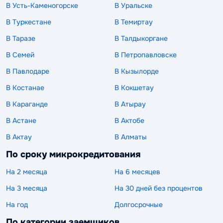
В Усть-Каменогорске
В Уральске
В Туркестане
В Темиртау
В Таразе
В Талдыкоргане
В Семей
В Петропавловске
В Павлодаре
В Кызылорде
В Костанае
В Кокшетау
В Караганде
В Атырау
В Астане
В Актобе
В Актау
В Алматы
По сроку микрокредитования
На 2 месяца
На 6 месяцев
На 3 месяца
На 30 дней без процентов
На год
Долгосрочные
По категории заемщиков