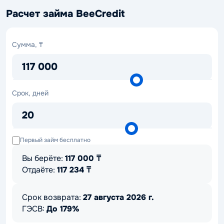
Расчет займа BeeCredit
Сумма,
Сумма, ₸
₸
117 000
Срок,
Срок, дней
дней
20
Первый займ бесплатно
Вы берёте:
117 000
₸
Отдаёте:
117 234
₸
Срок возврата:
27 августа 2026 г.
ГЭСВ:
До 179%